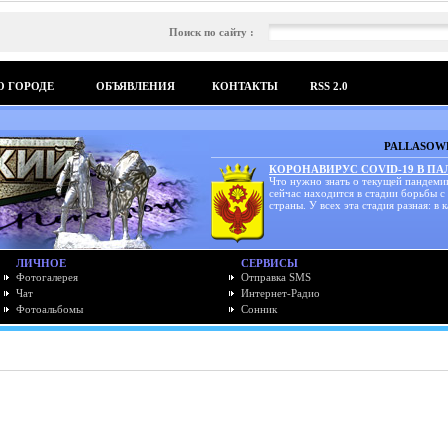
Поиск по сайту :
О ГОРОДЕ
ОБЪЯВЛЕНИЯ
КОНТАКТЫ
RSS 2.0
PALLASOWK
КОРОНАВИРУС COVID-19 В П
Что нужно знать о текущей пандеми
сейчас находится в стадии борьбы с
страны. У всех эта стадия разная: в к
ЛИЧНОЕ
СЕРВИСЫ
Фотогалерея
Отправка SMS
Чат
Интернет-Радио
Фотоальбомы
Сонник