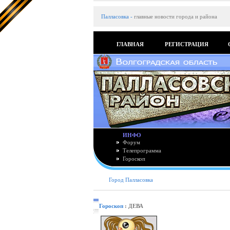
Палласовка
-
главные новости города и района
ГЛАВНАЯ
РЕГИСТРАЦИЯ
ИНФО
Форум
Телепрограмма
Гороскоп
Город Палласовка
Гороскоп
: ДЕВА