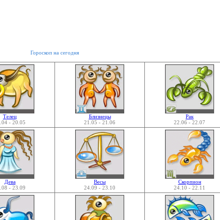
Гороскоп на сегодня
Телец
Близнецы
Рак
.04 - 20.05
21.05 - 21.06
22.06 - 22.07
Дева
Весы
Скорпион
.08 - 23.09
24.09 - 23.10
24.10 - 22.11