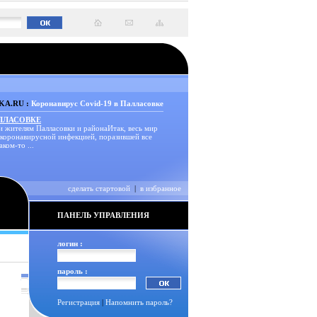
A.RU :
Коронавирус Covid-19 в Палласовке
АЛЛАСОВКЕ
и жителям Палласовки и районаИтак, весь мир
 коронавирусной инфекцией, поразившей все
аком-то ...
сделать стартовой
|
в избранное
ПАНЕЛЬ УПРАВЛЕНИЯ
логин :
пароль :
Регистрация
|
Напомнить пароль?