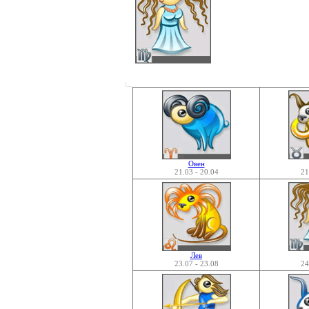
Овен
21.03 - 20.04
21
Лев
23.07 - 23.08
24