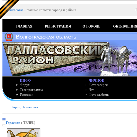
Палласовка
-
главные новости города и района
ГЛАВНАЯ
РЕГИСТРАЦИЯ
О ГОРОДЕ
ОБЪЯВЛЕНИ
ИНФО
ЛИЧНОЕ
Форум
Фотогалерея
Телепрограмма
Чат
Гороскоп
Фотоальбомы
Город Палласовка
Гороскоп
: ТЕЛЕЦ