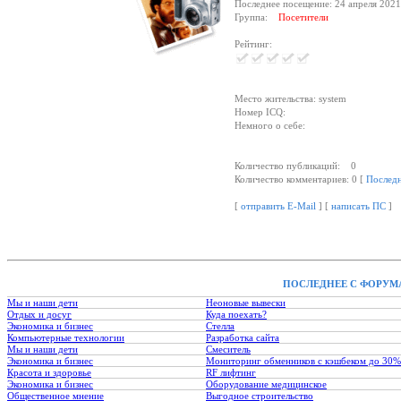
Последнее посещение: 24 апреля 2021
Группа:
Посетители
Рейтинг:
Место жительства: system
Номер ICQ:
Немного о себе:
Количество публикаций: 0
Количество комментариев: 0 [
Послед
[
отправить E-Mail
] [
написать ПС
]
ПОСЛЕДНЕЕ С ФОРУМ
Мы и наши дети
Неоновые вывески
Отдых и досуг
Куда поехать?
Экономика и бизнес
Стелла
Компьютерные технологии
Разработка сайта
Мы и наши дети
Смеситель
Экономика и бизнес
Мониторинг обменников с кэшбеком до 30%
Красота и здоровье
RF лифтинг
Экономика и бизнес
Оборудование медицинское
Общественное мнение
Выгодное строительство