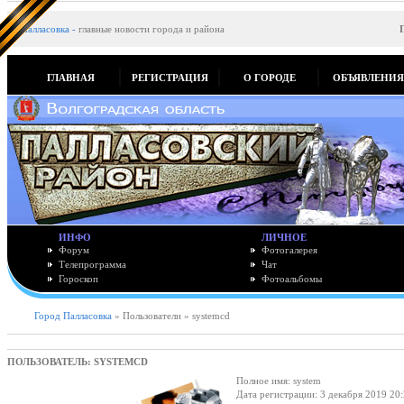
Палласовка
-
главные новости города и района
ГЛАВНАЯ
РЕГИСТРАЦИЯ
О ГОРОДЕ
ОБЪЯВЛЕНИ
ИНФО
ЛИЧНОЕ
Форум
Фотогалерея
Телепрограмма
Чат
Гороскоп
Фотоальбомы
Город Палласовка
» Пользователи » systemcd
ПОЛЬЗОВАТЕЛЬ: SYSTEMCD
Полное имя: system
Дата регистрации: 3 декабря 2019 20