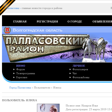
Палласовка
-
главные новости города и района
ГЛАВНАЯ
РЕГИСТРАЦИЯ
О ГОРОДЕ
ОБЪЯВЛЕНИ
ИНФО
ЛИЧНОЕ
Форум
Фотогалерея
Телепрограмма
Чат
Гороскоп
Фотоальбомы
Город Палласовка
» Пользователи » Илюха
ПОЛЬЗОВАТЕЛЬ: ИЛЮХА
Полное имя: Назаров Илья
Дата регистрации: 23 марта 2019 13: