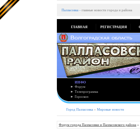
Палласовка
-
главные новости города и района
ГЛАВНАЯ
РЕГИСТРАЦИЯ
ИНФО
Форум
Телепрограмма
Гороскоп
Город Палласовка
»
Мировые новости
Форум города Палласовки и Палласовского района
»