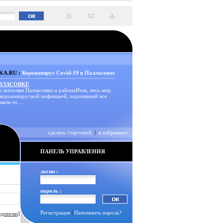
A.RU :
Коронавирус Covid-19 в Палласовке
АЛЛАСОВКЕ
и жителям Палласовки и районаИтак, весь мир
 коронавирусной инфекцией, поразившей все
аком-то ...
сделать стартовой
|
в избранное
ПАНЕЛЬ УПРАВЛЕНИЯ
логин :
пароль :
Регистрация
|
Напомнить пароль?
одписки]