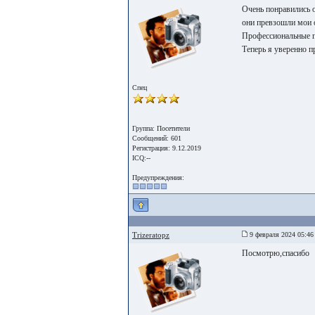
Очень понравились 
они превзошли мои 
Профессиональные п
Теперь я уверенно п
Спец
Группа: Посетители
Сообщений: 601
Регистрация: 9.12.2019
ICQ:--
Предупреждения:
Trizeratopz
9 февраля 2024 05:46
Посмотрю,спасибо