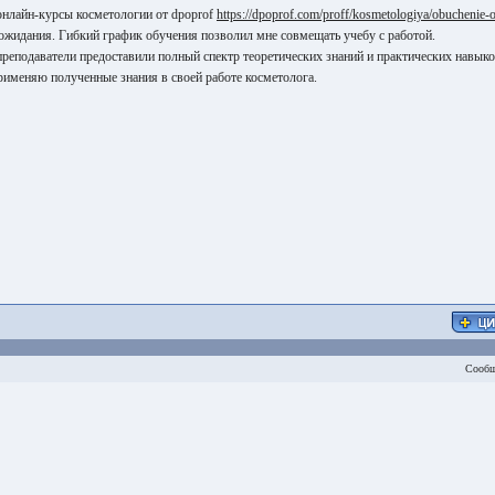
онлайн-курсы косметологии от dpoprof
https://dpoprof.com/proff/kosmetologiya/obuchenie-o
ожидания. Гибкий график обучения позволил мне совмещать учебу с работой.
реподаватели предоставили полный спектр теоретических знаний и практических навыко
рименяю полученные знания в своей работе косметолога.
Сообщ