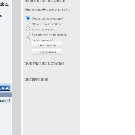
НАШ ОПРОС НА САЙТЕ
nlajn/
,
Оцените необходимость сайта
в.
Очень своевременно!
Нужен, но не сейчас
Как-то все-равно...
Больше тут не появлюсь
Зачем это все?
ПОПУЛЯРНЫЕ СТАТЬИ
ИНТЕРЕСНОЕ
ение #3