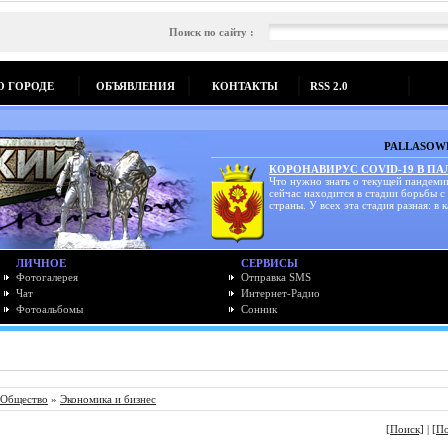
Поиск по сайту :
О ГОРОДЕ
ОБЪЯВЛЕНИЯ
КОНТАКТЫ
RSS 2.0
PALLASOWK
КОРОНАВИРУС COVID-19 В П
Что нужно знать о текущей пандеми
сейчас находится в стадии борьбы с
страны. У всех эта стадия разная: в к
ЛИЧНОЕ
СЕРВИСЫ
Фотогалерея
Отправка SMS
Чат
Интернет-Радио
Фотоальбомы
Сонник
Общество
»
Экономика и бизнес
[Поиск]
|
[П