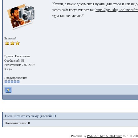
Кстати, а какие документы нужны для этого и как их д
через сайт госуслуг вот так
https://gosuslugi-online.ru/tr
туда так же сделать?
Бывалый
Группа: Посетители
Сообщений: 59
Регистрация: 7.02.2019
ICQ:--
Предупреждения:
1
чел. читают эту тему (гостей: 1)
Пользователей:
0
Powered By
PALLASOWKA.RU-Forum
v2.1 © 20