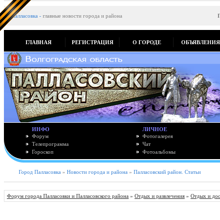
Палласовка
-
главные новости города и района
ГЛАВНАЯ
РЕГИСТРАЦИЯ
О ГОРОДЕ
ОБЪЯВЛЕНИ
ИНФО
ЛИЧНОЕ
Форум
Фотогалерея
Телепрограмма
Чат
Гороскоп
Фотоальбомы
Город Палласовка
»
Новости города и района
»
Палласовский район. Статьи
Форум города Палласовки и Палласовского района
»
Отдых и развлечения
»
Отдых и до