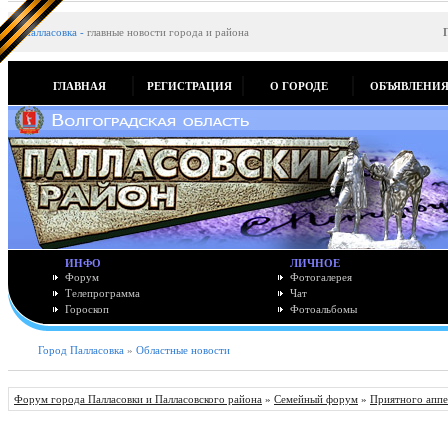
Палласовка
-
главные новости города и района
ГЛАВНАЯ
РЕГИСТРАЦИЯ
О ГОРОДЕ
ОБЪЯВЛЕНИ
ИНФО
ЛИЧНОЕ
Форум
Фотогалерея
Телепрограмма
Чат
Гороскоп
Фотоальбомы
Город Палласовка
»
Областные новости
Форум города Палласовки и Палласовского района
»
Семейный форум
»
Приятного аппе