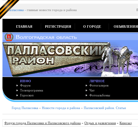
Палласовка
-
главные новости города и района
ГЛАВНАЯ
РЕГИСТРАЦИЯ
О ГОРОДЕ
ОБЪЯВЛЕНИ
ИНФО
ЛИЧНОЕ
Форум
Фотогалерея
Телепрограмма
Чат
Гороскоп
Фотоальбомы
Город Палласовка
»
Новости города и района
»
Палласовский район. Статьи
Форум города Палласовки и Палласовского района
»
Отдых и развлечения
»
Кинозал