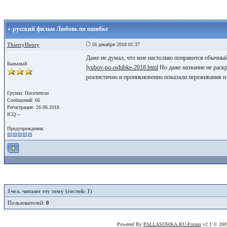
русский фильм Любовь по ошибке
ThierryHenry
16 декабря 2018 01:37
Даже не думал, что мне настолько понравится обычн
Бывалый
lyubov-po-oshibke-2018.html
Но даже название не раск
реалистично и проникновенно показали переживания и 
Группа: Посетители
Сообщений: 66
Регистрация: 26.06.2018
ICQ:--
Предупреждения:
1
чел. читают эту тему (гостей: 1)
Пользователей:
0
Powered By
PALLASOWKA.RU-Forum
v2.1 © 20