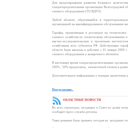
Для предотвращения развития большого количест
газораспределительные организации Волгоградской о
газового оборудования (ТО ВДГО).
Любой абонент, обратившийся в территориальную
организацией на квалифицированное обслуживание вн
Тарифы, применяемые в договорах на техническое
газового хозяйства по техническому обслуживанию 
научно-исследовательским и проектным институто
хозяйствами всех субъектов РФ. Действующие тари
области были введены в действие с 01 января 2009
газового оборудования у конкретного абонента.
В настоящее время газораспределительными организа
100% , 50% предоплаты, ежемесячной оплаты в размер
Дополнительную информацию о порядке заключения д
Продолжение..
ОБЛАСТНЫЕ НОВОСТИ
Во всех структурах, входящих в Совет по делам потр
сообщает пресс-служба региона.
Такое решение было принято сегодня на заседании эт