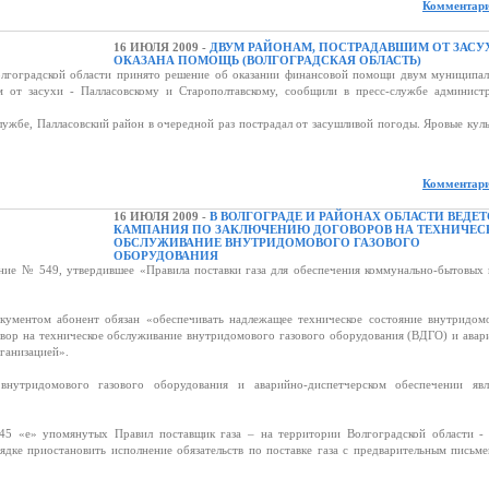
Комментари
16 ИЮЛЯ 2009 -
ДВУМ РАЙОНАМ, ПОСТРАДАВШИМ ОТ ЗАСУ
ОКАЗАНА ПОМОЩЬ (ВОЛГОГРАДСКАЯ ОБЛАСТЬ)
оградской области принято решение об оказании финансовой помощи двум муниципа
м от засухи - Палласовскому и Старополтавскому, сообщили в пресс-службе админист
лужбе, Палласовский район в очередной раз пострадал от засушливой погоды. Яровые кул
Комментари
16 ИЮЛЯ 2009 -
В ВОЛГОГРАДЕ И РАЙОНАХ ОБЛАСТИ ВЕДЕТ
КАМПАНИЯ ПО ЗАКЛЮЧЕНИЮ ДОГОВОРОВ НА ТЕХНИЧЕС
ОБСЛУЖИВАНИЕ ВНУТРИДОМОВОГО ГАЗОВОГО
ОБОРУДОВАНИЯ
ение № 549, утвердившее «Правила поставки газа для обеспечения коммунально-бытовых
ументом абонент обязан «обеспечивать надлежащее техническое состояние внутридом
овор на техническое обслуживание внутридомового газового оборудования (ВДГО) и авар
ганизацией».
нутридомового газового оборудования и аварийно-диспетчерском обеспечении явл
. 45 «е» упомянутых Правил поставщик газа – на территории Волгоградской области 
ядке приостановить исполнение обязательств по поставке газа с предварительным письм