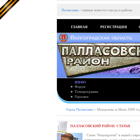
Палласовка
-
главные новости города и района
ГЛАВНАЯ
РЕГИСТРАЦИЯ
ИНФО
Форум
Телепрограмма
Гороскоп
Город Палласовка
» Материалы за Июль 2009 го
ПАЛЛАСОВСКИЙ РАЙОН. СТАТЬИ
Слово "бюрократия" в нашей соврем
взяточничество, и это слово сегодн