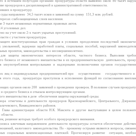
то в истекшем полугодии органами прокуратуры области выявлено около 80 тысяч нару
иве прокуроров к дисциплинарной и административной ответственности.
пивших в прокуратуру.
суды направлено 34,5 тысяч исков и заявлений на сумму 151,3 млн. рублей.
нтересах слабозащищенных слоев населения.
е 3 тысяч незаконных нормативных правовых актов.
4 уголовных дел.
но на учет около 2-х тысяч укрытых преступлений.
ласти с участием прокуратуры.
защите конституционных прав граждан в условиях преодоления последствий экономиче
х увольнений, задержки заработной платы, социальных пособий, нарушений законодатель
ных проектов, законодательства о несовершеннолетних.
для защиты экономических интересов области, частного бизнеса. Выполняя требо
его бизнеса от незаконного вмешательства в их предпринимательскую деятельность, прок
 злоупотребления контрольными и надзорными полномочиями органов государствен
ских лиц и индивидуальных предпринимателей при осуществлении государственного и 
ая этого года, прокуратура приступила к исполнению функций по согласованию внепла
ующих органов около 200 заявлений о проведении проверок. В половине случаев прокурату
 и среднего бизнеса и отказала контролирующим органам.
ого вмешательства в деле обеспечения защиты окружающей среды.
ора отмечены в деятельности прокуроров Красноармейского, Центрального, Дзержинс
лачевского, Киквидзенского районов.
, Глава администрации области Н.К. Максюта и другие выступавшие в целом положит
 области.
лем, решение которых требует особого прокурорского внимания.
ризиса ключевым направлением деятельности прокуратуры остается обеспечение действе
ношений, налогового законодательства. По - прежнему острыми являются вопросы, связан
иных социальных компенсационных платежей. Прогнозируя развитие ситуации, необх