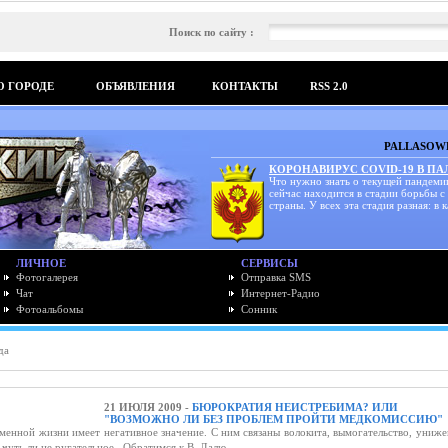
Поиск по сайту :
О ГОРОДЕ
ОБЪЯВЛЕНИЯ
КОНТАКТЫ
RSS 2.0
PALLASOWK
КОРОНАВИРУС COVID-19 В П
Что нужно знать о текущей пандеми
сейчас находится в стадии борьбы с
страны. У всех эта стадия разная: в к
ЛИЧНОЕ
СЕРВИСЫ
Фотогалерея
Отправка SMS
Чат
Интернет-Радио
Фотоальбомы
Сонник
да
21 ИЮЛЯ 2009 -
БЮРОКРАТИЯ НЕИСТРЕБИМА? ИЛИ
"ВОЗМОЖНО ЛИ БЕЗ ПРОБЛЕМ ПРОЙТИ МЕДКОМИССИЮ"
енной жизни имеет негативное значение. С ним связаны волокита, вымогательство, униже
я чуть ли не ругательное. Обратимся к В. Далю.