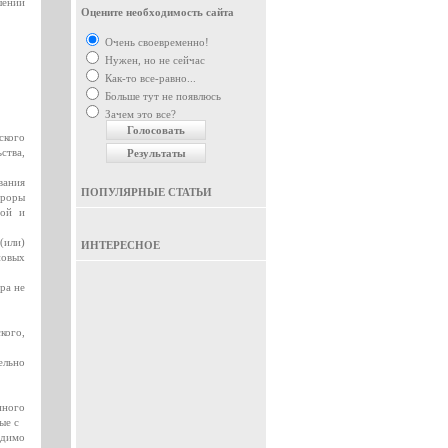
шений
Оцените необходимость сайта
Очень своевременно!
Нужен, но не сейчас
Как-то все-равно...
Больше тут не появлюсь
Зачем это все?
ского
ства,
вания
ПОПУЛЯРНЫЕ СТАТЬИ
уроры
ной и
(или)
ИНТЕРЕСНОЕ
новых
ра не
кого,
ельно
нного
ные с
одимо