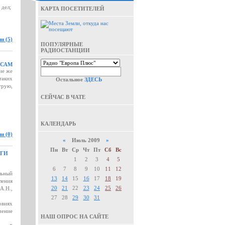
 дел;
КАРТА ПОСЕТИТЕЛЕЙ
и (5)
ПОПУЛЯРНЫЕ
РАДИОСТАНЦИИ
РСАМ
ие же
таких
Остальное
ЗДЕСЬ
трую,
СЕЙЧАС В ЧАТЕ
КАЛЕНДАРЬ
и (0)
«
Июль 2009
»
Пн
Вт
Ср
Чт
Пт
Сб
Вс
ОГИ
1
2
3
4
5
6
7
8
9
10
11
12
льный
13
14
15
16
17
18
19
ления
20
21
22
23
24
25
26
А.Н.,
27
28
29
30
31
овиях
чение
НАШ ОПРОС НА САЙТЕ