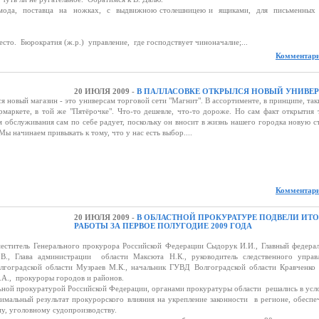
мода, поставца на ножках, с выдвижною столешницею и ящиками, для письменных
сто. Бюрократия (ж.р.) управление, где господствует чиноначалие;...
Комментари
20 ИЮЛЯ 2009 -
В ПАЛЛАСОВКЕ ОТКРЫЛСЯ НОВЫЙ УНИВЕ
я новый магазин - это универсам торговой сети "Магнит". В ассортименте, в принципе, так
рмаркете, в той же "Пятёрочке". Что-то дешевле, что-то дороже. Но сам факт открытия 
 обслуживания сам по себе радует, поскольку он вносит в жизнь нашего городка новую с
ы начинаем привыкать к тому, что у нас есть выбор....
Комментари
20 ИЮЛЯ 2009 -
В ОБЛАСТНОЙ ПРОКУРАТУРЕ ПОДВЕЛИ ИТ
РАБОТЫ ЗА ПЕРВОЕ ПОЛУГОДИЕ 2009 ГОДА
меститель Генерального прокурора Российской Федерации Сыдорук И.И., Главный федера
В., Глава администрации области Максюта Н.К., руководитель следственного управ
лгоградской области Музраев М.К., начальник ГУВД Волгоградской области Кравченко 
.А., прокуроры городов и районов.
льной прокуратурой Российской Федерации, органами прокуратуры области решались в усл
имальный результат прокурорского влияния на укрепление законности в регионе, обеспе
у, уголовному судопроизводству.