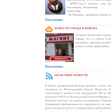
БЮРО (ср.р.) несклон.- род ко
письмовник, письменник,
грамотейка.
- Во Франции, правительственное ме
Продолжение..
НОВОСТИ ГОРОДА И РАЙОНА
20 июля в Палласовке открылс
товары, что и в любом супе
магазинов с высоким уровнем
новую ступень цивилизации. М
Продолжение..
ОБЛАСТНЫЕ НОВОСТИ
В работе расширенной коллегии приняли участие за
инспектор по Волгоградской области Меркулов А.
Следственного комитета при прокуратуре РФ по Во
начальник УФСБ по Волгоградской области Кокорин С
Коллегия отметила, что задачи, поставленные Генера
повышенной требовательности, нацеленности на макс
прав граждан на доступ к гражданскому, арбитражном