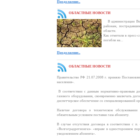
Продолжение..
ОБЛАСТНЫЕ НОВОСТИ
В администрации Волг
районам, пострадавши
области.
Как отметили в пресс-с
погибли на...
Продолжение..
ОБЛАСТНЫЕ НОВОСТИ
Правительство РФ 21.07.2008 г. приняло Постановл
населения».
В соответствии с данным нормативно-правовым док
газового оборудования, своевременно заключать дог
диспетчерское обеспечение со специализированной ор
Наличие договора о техническом обслуживании в
обязательным условием поставки газа абоненту.
В случае отсутствия договора в соответствии с п
«Волгоградрегионгаз» «вправе в одностороннем пор
уведомлением абонента».