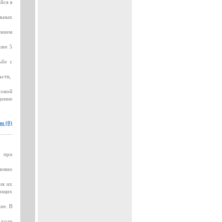
йся в
льных
ением
лее 5
ьбе с
ьств,
совой
дение
и (0)
а при
ловно
ия их
ающих
ие. В
 ходе