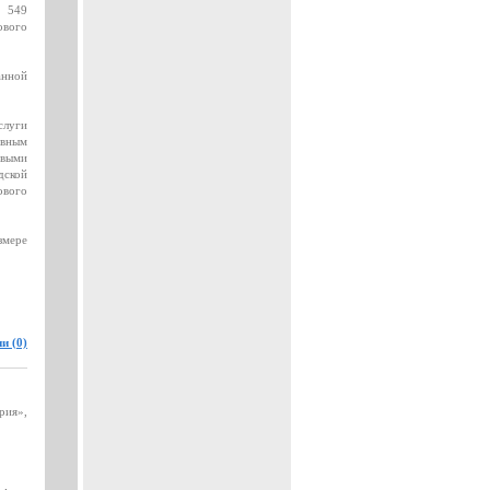
№ 549
ового
анной
слуги
овным
овыми
дской
ового
змере
и (0)
рия»,