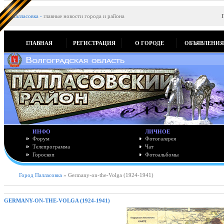
Палласовка
-
главные новости города и района
ГЛАВНАЯ
РЕГИСТРАЦИЯ
О ГОРОДЕ
ОБЪЯВЛЕНИ
ИНФО
ЛИЧНОЕ
Форум
Фотогалерея
Телепрограмма
Чат
Гороскоп
Фотоальбомы
Город Палласовка
» Germany-on-the-Volga (1924-1941)
GERMANY-ON-THE-VOLGA (1924-1941)