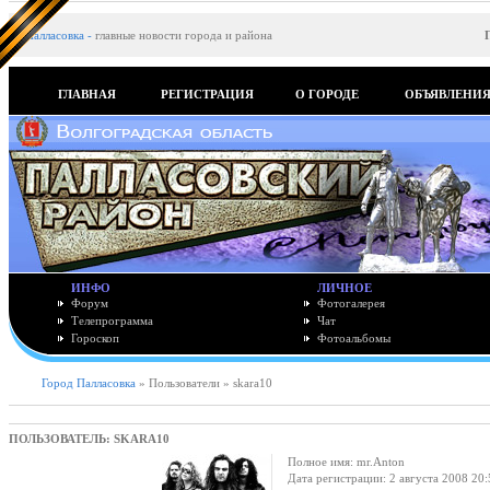
Палласовка
-
главные новости города и района
ГЛАВНАЯ
РЕГИСТРАЦИЯ
О ГОРОДЕ
ОБЪЯВЛЕНИ
ИНФО
ЛИЧНОЕ
Форум
Фотогалерея
Телепрограмма
Чат
Гороскоп
Фотоальбомы
Город Палласовка
» Пользователи » skara10
ПОЛЬЗОВАТЕЛЬ: SKARA10
Полное имя: mr.Anton
Дата регистрации: 2 августа 2008 20: