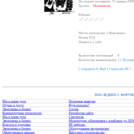
Последнее посещение: 31 января 2009
Группа:
Посетители
Рейтинг:
Место жительства: г.Николаевск
Номер ICQ:
Немного о себе:
Количество публикаций: 0
Количество комментариев: 2 [
Послед
[
отправить E-Mail
] [
написать ПС
]
ПОСЛЕДНЕЕ С ФОРУМ
Мы и наши дети
Неоновые вывески
Отдых и досуг
Куда поехать?
Экономика и бизнес
Стелла
Компьютерные технологии
Разработка сайта
Мы и наши дети
Смеситель
Экономика и бизнес
Мониторинг обменников с кэшбеком до 30%
Красота и здоровье
RF лифтинг
Экономика и бизнес
Оборудование медицинское
Общественное мнение
Выгодное строительство