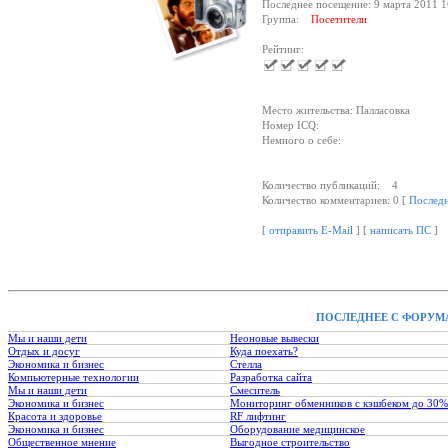
Последнее посещение: 9 марта 2011 1
Группа:
Посетители
Рейтинг:
Место жительства: Палласовка
Номер ICQ:
Немного о себе:
Количество публикаций: 4
Количество комментариев: 0 [
Послед
[
отправить E-Mail
] [
написать ПС
]
ПОСЛЕДНЕЕ С ФОРУМ
Мы и наши дети
Неоновые вывески
Отдых и досуг
Куда поехать?
Экономика и бизнес
Стелла
Компьютерные технологии
Разработка сайта
Мы и наши дети
Смеситель
Экономика и бизнес
Мониторинг обменников с кэшбеком до 30%
Красота и здоровье
RF лифтинг
Экономика и бизнес
Оборудование медицинское
Общественное мнение
Выгодное строительство