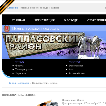
Палласовка
-
главные новости города и района
ГЛАВНАЯ
РЕГИСТРАЦИЯ
О ГОРОДЕ
ОБЪЯВЛЕНИ
ИНФО
ЛИЧНОЕ
Форум
Фотогалерея
Телепрограмма
Чат
Гороскоп
Фотоальбомы
Город Палласовка
» Пользователи » school
ПОЛЬЗОВАТЕЛЬ: SCHOOL
Полное имя: Ирина
Дата регистрации: 17 сентября 2010 