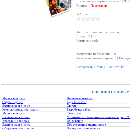
Последнее посещение: 27 мая 2009 02
Группа:
Посетители
Рейтинг:
Место жительства: Смолевичи
Номер ICQ:
Немного о себе:
Количество публикаций: 0
Количество комментариев: 1 [
Послед
[
отправить E-Mail
] [
написать ПС
]
ПОСЛЕДНЕЕ С ФОРУМ
Мы и наши дети
Неоновые вывески
Отдых и досуг
Куда поехать?
Экономика и бизнес
Стелла
Компьютерные технологии
Разработка сайта
Мы и наши дети
Смеситель
Экономика и бизнес
Мониторинг обменников с кэшбеком до 30%
Красота и здоровье
RF лифтинг
Экономика и бизнес
Оборудование медицинское
Общественное мнение
Выгодное строительство