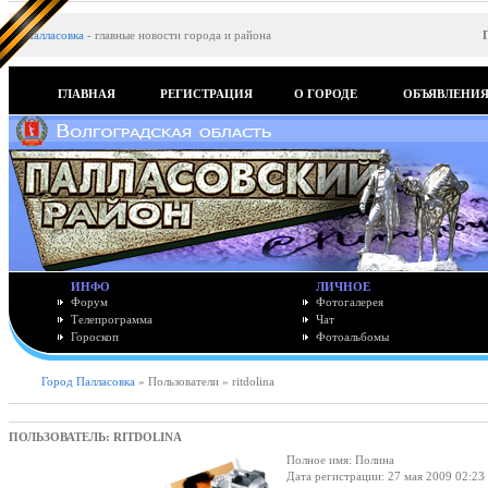
Палласовка
-
главные новости города и района
ГЛАВНАЯ
РЕГИСТРАЦИЯ
О ГОРОДЕ
ОБЪЯВЛЕНИ
ИНФО
ЛИЧНОЕ
Форум
Фотогалерея
Телепрограмма
Чат
Гороскоп
Фотоальбомы
Город Палласовка
» Пользователи » ritdolina
ПОЛЬЗОВАТЕЛЬ: RITDOLINA
Полное имя: Полина
Дата регистрации: 27 мая 2009 02:23