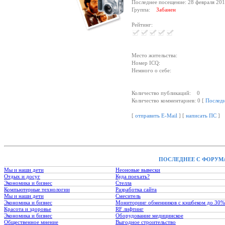
Последнее посещение: 28 февраля 201
Группа:
Забанен
Рейтинг:
Место жительства:
Номер ICQ:
Немного о себе:
Количество публикаций: 0
Количество комментариев: 0 [
Послед
[
отправить E-Mail
] [
написать ПС
]
ПОСЛЕДНЕЕ С ФОРУМ
Мы и наши дети
Неоновые вывески
Отдых и досуг
Куда поехать?
Экономика и бизнес
Стелла
Компьютерные технологии
Разработка сайта
Мы и наши дети
Смеситель
Экономика и бизнес
Мониторинг обменников с кэшбеком до 30%
Красота и здоровье
RF лифтинг
Экономика и бизнес
Оборудование медицинское
Общественное мнение
Выгодное строительство