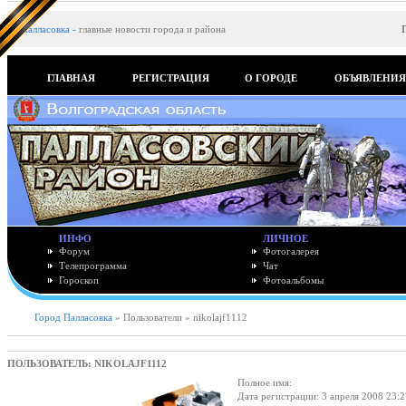
Палласовка
-
главные новости города и района
ГЛАВНАЯ
РЕГИСТРАЦИЯ
О ГОРОДЕ
ОБЪЯВЛЕНИ
ИНФО
ЛИЧНОЕ
Форум
Фотогалерея
Телепрограмма
Чат
Гороскоп
Фотоальбомы
Город Палласовка
» Пользователи » nikolajf1112
ПОЛЬЗОВАТЕЛЬ: NIKOLAJF1112
Полное имя:
Дата регистрации: 3 апреля 2008 23: