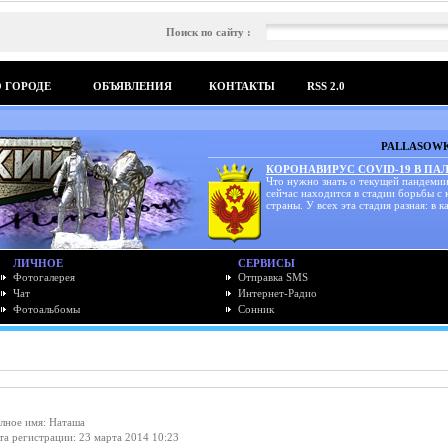
Поиск по сайту :
О ГОРОДЕ
ОБЪЯВЛЕНИЯ
КОНТАКТЫ
RSS 2.0
PALLASOWK
КОРОНАВИРУС COVID-19 В ПА
Что нужно знать о текущей пандемии
сейчас находится в стадии борьбы с
страны. У всех эта стадия разная: в ка
ЛИЧНОЕ
СЕРВИСЫ
Фотогалерея
Отправка SMS
Чат
Интернет-Радио
Фотоальбомы
Сонник
лное имя: Наташа
та регистрации: 23 марта 2014 10:23