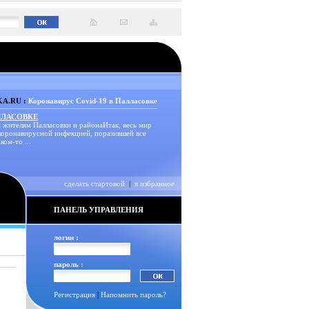
A.RU :
Коронавирус Covid-19 в Палласовке
ЛЛАСОВКЕ
 жителям Палласовки и районаИтак, весь мир
 коронавирусной инфекцией, поразившей все
ком-то ...
сделать стартовой
|
в избранное
ПАНЕЛЬ УПРАВЛЕНИЯ
логин :
пароль :
Регистрация
|
Напомнить пароль?