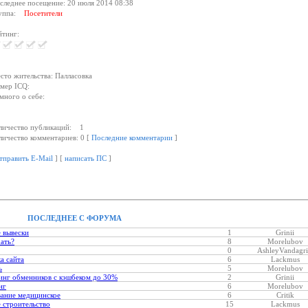
следнее посещение: 20 июля 2014 08:38
уппа:
Посетители
йтинг:
сто жительства: Палласовка
мер ICQ:
много о себе:
личество публикаций: 1
личество комментариев: 0 [
Последние комментарии
]
тправить E-Mail
] [
написать ПС
]
ПОСЛЕДНЕЕ С ФОРУМА
 вывески
1
Grinii
хать?
8
Morelubov
0
AshleyVandagri
а сайта
6
Lackmus
ь
5
Morelubov
нг обменников с кэшбеком до 30%
2
Grinii
нг
6
Morelubov
ание медицинское
6
Critik
 строительство
15
Lackmus