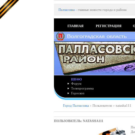
Палласовка
-
главные новости города и района
ГЛАВНАЯ
РЕГИСТРАЦИЯ
ИНФО
Форум
Телепрограмма
Гороскоп
Город Палласовка
» Пользователи » natasha111
ПОЛЬЗОВАТЕЛЬ: NATASHA111
По
Да