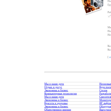
По
Гр
Ре
Ме
Но
Не
Ко
Ко
[
о
Мы и наши дети
Неоновые
Отдых и досуг
Куда пое
Экономика и бизнес
Стелла
Компьютерные технологии
Разработк
Мы и наши дети
Смесител
Экономика и бизнес
Монитори
Красота и здоровье
RF лифти
Экономика и бизнес
Оборудов
Общественное мнение
Выгодное