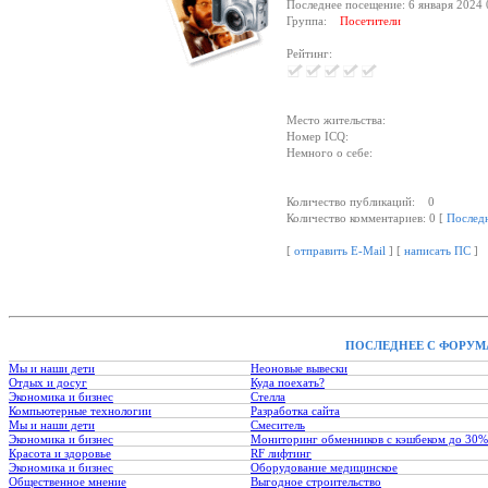
Последнее посещение: 6 января 2024 
Группа:
Посетители
Рейтинг:
Место жительства:
Номер ICQ:
Немного о себе:
Количество публикаций: 0
Количество комментариев: 0 [
Послед
[
отправить E-Mail
] [
написать ПС
]
ПОСЛЕДНЕЕ С ФОРУМ
Мы и наши дети
Неоновые вывески
Отдых и досуг
Куда поехать?
Экономика и бизнес
Стелла
Компьютерные технологии
Разработка сайта
Мы и наши дети
Смеситель
Экономика и бизнес
Мониторинг обменников с кэшбеком до 30%
Красота и здоровье
RF лифтинг
Экономика и бизнес
Оборудование медицинское
Общественное мнение
Выгодное строительство