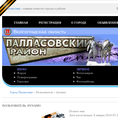
Палласовка
-
главные новости города и района
ГЛАВНАЯ
РЕГИСТРАЦИЯ
О ГОРОДЕ
ОБЪЯВЛЕНИ
ИНФО
ЛИЧНОЕ
Форум
Фотогалерея
Телепрограмма
Чат
Гороскоп
Фотоальбомы
Город Палласовка
» Пользователи » dynamo
ПОЛЬЗОВАТЕЛЬ: DYNAMO
Полное имя:
Дата регистрации: 6 января 2024 05: