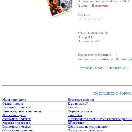
Последнее посещение: 4 марта 2021 1
Группа:
Посетители
Рейтинг:
Место жительства: лк
Номер ICQ:
Немного о себе:
Количество публикаций: 0
Количество комментариев: 0 [
Послед
[
отправить E-Mail
] [
написать ПС
]
ПОСЛЕДНЕЕ С ФОРУМ
Мы и наши дети
Неоновые вывески
Отдых и досуг
Куда поехать?
Экономика и бизнес
Стелла
Компьютерные технологии
Разработка сайта
Мы и наши дети
Смеситель
Экономика и бизнес
Мониторинг обменников с кэшбеком до 30%
Красота и здоровье
RF лифтинг
Экономика и бизнес
Оборудование медицинское
Общественное мнение
Выгодное строительство