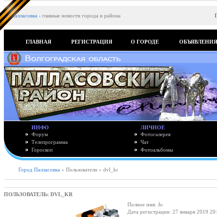
Палласовка
-
главные новости города и района
ГЛАВНАЯ
РЕГИСТРАЦИЯ
О ГОРОДЕ
ОБЪЯВЛЕНИ
ИНФО
ЛИЧНОЕ
Форум
Фотогалерея
Телепрограмма
Чат
Гороскоп
Фотоальбомы
Город Палласовка
» Пользователи » dvl_kr
ПОЛЬЗОВАТЕЛЬ: DVL_KR
Полное имя: Jo
Дата регистрации: 27 января 2019 20