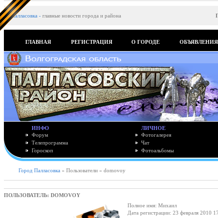
Палласовка
-
главные новости города и района
ГЛАВНАЯ
РЕГИСТРАЦИЯ
О ГОРОДЕ
ОБЪЯВЛЕНИ
ИНФО
ЛИЧНОЕ
Форум
Фотогалерея
Телепрограмма
Чат
Гороскоп
Фотоальбомы
Город Палласовка
» Пользователи » domovoy
ПОЛЬЗОВАТЕЛЬ: DOMOVOY
Полное имя: Михаил
Дата регистрации: 23 февраля 2010 1