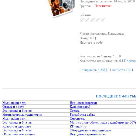
Последнее посещение: 14 марта 2010 
Группа:
Посетители
Рейтинг:
Место жительства: Палласовка
Номер ICQ:
Немного о себе:
Количество публикаций: 0
Количество комментариев: 0 [
Послед
[
отправить E-Mail
] [
написать ПС
]
ПОСЛЕДНЕЕ С ФОРУМ
Мы и наши дети
Неоновые вывески
Отдых и досуг
Куда поехать?
Экономика и бизнес
Стелла
Компьютерные технологии
Разработка сайта
Мы и наши дети
Смеситель
Экономика и бизнес
Мониторинг обменников с кэшбеком до 30%
Красота и здоровье
RF лифтинг
Экономика и бизнес
Оборудование медицинское
Общественное мнение
Выгодное строительство