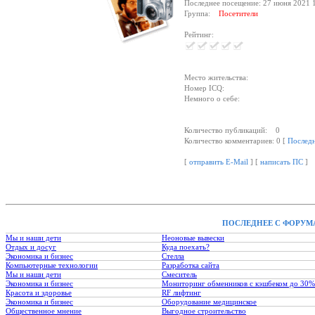
Последнее посещение: 27 июня 2021 
Группа:
Посетители
Рейтинг:
Место жительства:
Номер ICQ:
Немного о себе:
Количество публикаций: 0
Количество комментариев: 0 [
Послед
[
отправить E-Mail
] [
написать ПС
]
ПОСЛЕДНЕЕ С ФОРУМ
Мы и наши дети
Неоновые вывески
Отдых и досуг
Куда поехать?
Экономика и бизнес
Стелла
Компьютерные технологии
Разработка сайта
Мы и наши дети
Смеситель
Экономика и бизнес
Мониторинг обменников с кэшбеком до 30%
Красота и здоровье
RF лифтинг
Экономика и бизнес
Оборудование медицинское
Общественное мнение
Выгодное строительство