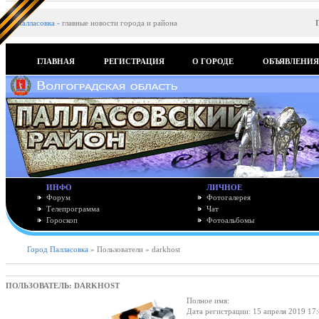
Палласовка
-
главные новости города и района
ГЛАВНАЯ
РЕГИСТРАЦИЯ
О ГОРОДЕ
ОБЪЯВЛЕНИ
ИНФО
ЛИЧНОЕ
Форум
Фотогалерея
Телепрограмма
Чат
Гороскоп
Фотоальбомы
Город Палласовка
» Пользователи » darkhost
ПОЛЬЗОВАТЕЛЬ: DARKHOST
Полное имя:
Дата регистрации: 15 апреля 2019 17