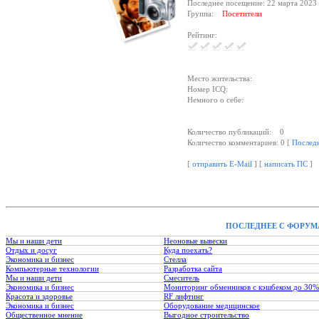
Последнее посещение: 22 марта 2023 
Группа:
Посетители
Рейтинг:
Место жительства:
Номер ICQ:
Немного о себе:
Количество публикаций: 0
Количество комментариев: 0 [
Послед
[
отправить E-Mail
] [
написать ПС
]
ПОСЛЕДНЕЕ С ФОРУМ
Мы и наши дети
Неоновые вывески
Отдых и досуг
Куда поехать?
Экономика и бизнес
Стелла
Компьютерные технологии
Разработка сайта
Мы и наши дети
Смеситель
Экономика и бизнес
Мониторинг обменников с кэшбеком до 30%
Красота и здоровье
RF лифтинг
Экономика и бизнес
Оборудование медицинское
Общественное мнение
Выгодное строительство