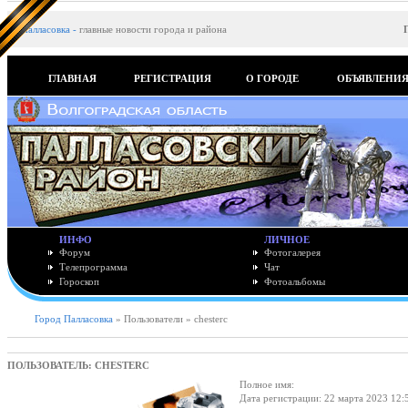
Палласовка
-
главные новости города и района
ГЛАВНАЯ
РЕГИСТРАЦИЯ
О ГОРОДЕ
ОБЪЯВЛЕНИ
ИНФО
ЛИЧНОЕ
Форум
Фотогалерея
Телепрограмма
Чат
Гороскоп
Фотоальбомы
Город Палласовка
» Пользователи » chesterc
ПОЛЬЗОВАТЕЛЬ: CHESTERC
Полное имя:
Дата регистрации: 22 марта 2023 12: