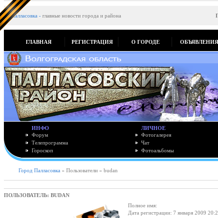
Палласовка
-
главные новости города и района
ГЛАВНАЯ
РЕГИСТРАЦИЯ
О ГОРОДЕ
ОБЪЯВЛЕНИ
ИНФО
ЛИЧНОЕ
Форум
Фотогалерея
Телепрограмма
Чат
Гороскоп
Фотоальбомы
Город Палласовка
» Пользователи » budan
ПОЛЬЗОВАТЕЛЬ: BUDAN
Полное имя:
Дата регистрации: 7 января 2009 20: