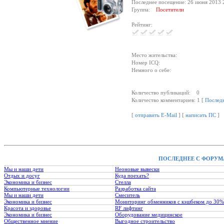
Последнее посещение: 26 июня 2013 
Группа:
Посетители
Рейтинг:
Место жительства:
Номер ICQ:
Немного о себе:
Количество публикаций: 0
Количество комментариев: 1 [
Послед
[
отправить E-Mail
] [
написать ПС
]
ПОСЛЕДНЕЕ С ФОРУМ
Мы и наши дети
Неоновые вывески
Отдых и досуг
Куда поехать?
Экономика и бизнес
Стелла
Компьютерные технологии
Разработка сайта
Мы и наши дети
Смеситель
Экономика и бизнес
Мониторинг обменников с кэшбеком до 30%
Красота и здоровье
RF лифтинг
Экономика и бизнес
Оборудование медицинское
Общественное мнение
Выгодное строительство