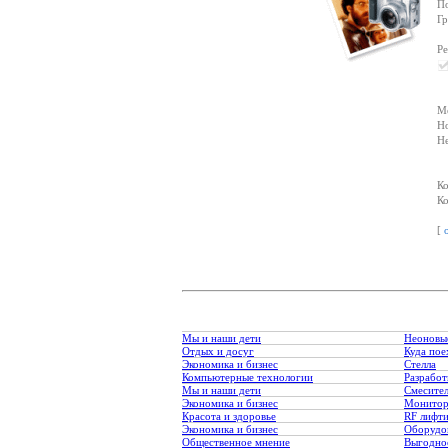
По
Г
Ре
Ме
Но
Не
Ко
Ко
[
Мы и наши дети
Неоновы
Отдых и досуг
Куда пое
Экономика и бизнес
Стелла
Компьютерные технологии
Разработ
Мы и наши дети
Смесите
Экономика и бизнес
Монитор
Красота и здоровье
RF лифт
Экономика и бизнес
Оборудо
Общественное мнение
Выгодное