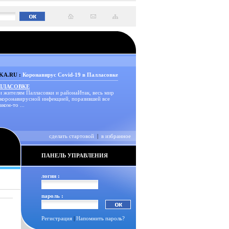
A.RU :
Коронавирус Covid-19 в Палласовке
АЛЛАСОВКЕ
и жителям Палласовки и районаИтак, весь мир
 коронавирусной инфекцией, поразившей все
аком-то ...
сделать стартовой
|
в избранное
ПАНЕЛЬ УПРАВЛЕНИЯ
логин :
пароль :
Регистрация
|
Напомнить пароль?