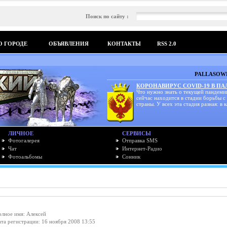
Поиск по сайту :
О ГОРОДЕ
ОБЪЯВЛЕНИЯ
КОНТАКТЫ
RSS 2.0
PALLASOWK
КОРОНАВИРУС COVID-19 В П
Что нужно знать о текущей пандеми
сейчас находится в стадии борьбы с
страны. У всех эта стадия разная: в к
ЛИЧНОЕ
СЕРВИСЫ
Фотогалерея
Отправка SMS
Чат
Интернет-Радио
Фотоальбомы
Сонник
лное имя: Алексей
та регистрации: 16 ноября 2008 13:55