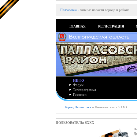
Палласовка
-
главные новости города и района
ГЛАВНАЯ
РЕГИСТРАЦИЯ
ИНФО
Форум
Телепрограмма
Гороскоп
Город Палласовка
» Пользователи » SXXX
ПОЛЬЗОВАТЕЛЬ: SXXX
По
Да