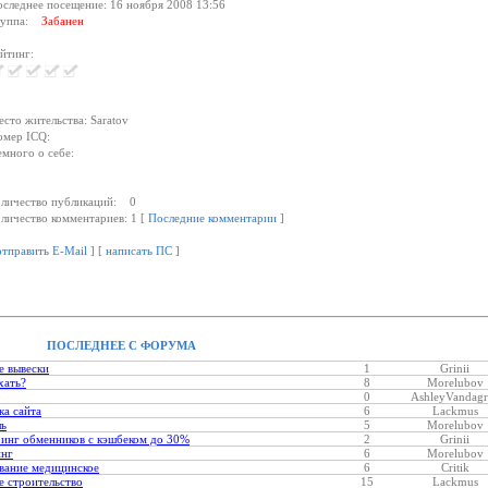
следнее посещение: 16 ноября 2008 13:56
руппа:
Забанен
йтинг:
сто жительства: Saratov
мер ICQ:
много о себе:
личество публикаций: 0
личество комментариев: 1 [
Последние комментарии
]
отправить E-Mail
] [
написать ПС
]
ПОСЛЕДНЕЕ С ФОРУМА
е вывески
1
Grinii
хать?
8
Morelubov
0
AshleyVandagr
ка сайта
6
Lackmus
ль
5
Morelubov
инг обменников с кэшбеком до 30%
2
Grinii
инг
6
Morelubov
вание медицинское
6
Critik
 строительство
15
Lackmus