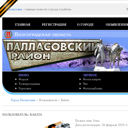
Палласовка
-
главные новости города и района
ГЛАВНАЯ
РЕГИСТРАЦИЯ
О ГОРОДЕ
ОБЪЯВЛЕНИ
ИНФО
ЛИЧНОЕ
Форум
Фотогалерея
Телепрограмма
Чат
Гороскоп
Фотоальбомы
Город Палласовка
» Пользователи » Rakita
ПОЛЬЗОВАТЕЛЬ: RAKITA
Полное имя: Irina
Дата регистрации: 26 февраля 2019 1