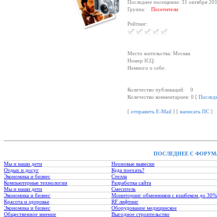
Последнее посещение: 31 октября 201
Группа:
Посетители
Рейтинг:
Место жительства: Москва
Номер ICQ:
Немного о себе:
Количество публикаций: 0
Количество комментариев: 0 [
Послед
[
отправить E-Mail
] [
написать ПС
]
ПОСЛЕДНЕЕ С ФОРУМ
Мы и наши дети
Неоновые вывески
Отдых и досуг
Куда поехать?
Экономика и бизнес
Стелла
Компьютерные технологии
Разработка сайта
Мы и наши дети
Смеситель
Экономика и бизнес
Мониторинг обменников с кэшбеком до 30%
Красота и здоровье
RF лифтинг
Экономика и бизнес
Оборудование медицинское
Общественное мнение
Выгодное строительство