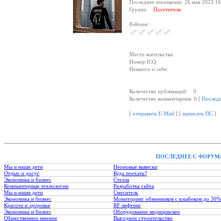
Последнее посещение: 26 мая 2023 16
Группа:
Посетители
Рейтинг:
Место жительства:
Номер ICQ:
Немного о себе:
Количество публикаций: 0
Количество комментариев: 0 [
Послед
[
отправить E-Mail
] [
написать ПС
]
ПОСЛЕДНЕЕ С ФОРУМ
Мы и наши дети
Неоновые вывески
Отдых и досуг
Куда поехать?
Экономика и бизнес
Стелла
Компьютерные технологии
Разработка сайта
Мы и наши дети
Смеситель
Экономика и бизнес
Мониторинг обменников с кэшбеком до 30%
Красота и здоровье
RF лифтинг
Экономика и бизнес
Оборудование медицинское
Общественное мнение
Выгодное строительство