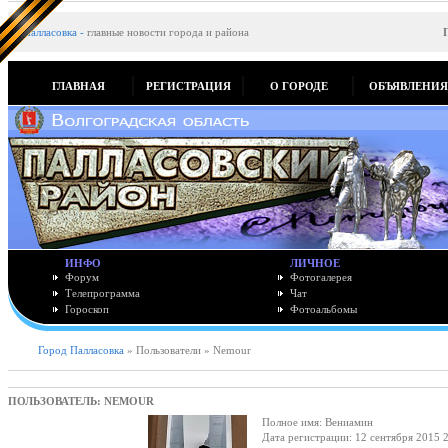
Палласовка
-
главные новости города и района
ГЛАВНАЯ
РЕГИСТРАЦИЯ
О ГОРОДЕ
ОБЪЯВЛЕНИ
ИНФО
ЛИЧНОЕ
Форум
Фотогалерея
Телепрограмма
Чат
Гороскоп
Фотоальбомы
Город Палласовка
» Пользователи » Nemour
ПОЛЬЗОВАТЕЛЬ: NEMOUR
Полное имя: Вениамин
Дата регистрации: 12 сентября 2015 