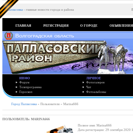
Палласовка
-
главные новости города и района
ГЛАВНАЯ
РЕГИСТРАЦИЯ
О ГОРОДЕ
ОБЪЯВЛЕНИ
ИНФО
ЛИЧНОЕ
Форум
Фотогалерея
Телепрограмма
Чат
Гороскоп
Фотоальбомы
Город Палласовка
» Пользователи » Marina666
ПОЛЬЗОВАТЕЛЬ: MARINA666
Полное имя: Marina666
Дата регистрации: 29 сентября 2020 