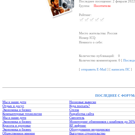
Последнее посещение: 2 февраля 2022
Группа:
Посетители
Рейтинг:
Место жительства: Россия
Номер ICQ:
Немного о себе:
Количество публикаций: 0
Количество комментариев: 0 [
Послед
[
отправить E-Mail
] [
написать ПС
]
ПОСЛЕДНЕЕ С ФОРУМ
Мы и наши дети
Неоновые вывески
Отдых и досуг
Куда поехать?
Экономика и бизнес
Стелла
Компьютерные технологии
Разработка сайта
Мы и наши дети
Смеситель
Экономика и бизнес
Мониторинг обменников с кэшбеком до 30%
Красота и здоровье
RF лифтинг
Экономика и бизнес
Оборудование медицинское
Общественное мнение
Выгодное строительство