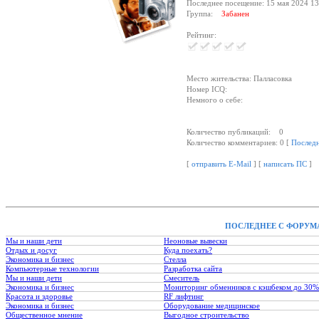
Последнее посещение: 15 мая 2024 13
Группа:
Забанен
Рейтинг:
Место жительства: Палласовка
Номер ICQ:
Немного о себе:
Количество публикаций: 0
Количество комментариев: 0 [
Послед
[
отправить E-Mail
] [
написать ПС
]
ПОСЛЕДНЕЕ С ФОРУМ
Мы и наши дети
Неоновые вывески
Отдых и досуг
Куда поехать?
Экономика и бизнес
Стелла
Компьютерные технологии
Разработка сайта
Мы и наши дети
Смеситель
Экономика и бизнес
Мониторинг обменников с кэшбеком до 30%
Красота и здоровье
RF лифтинг
Экономика и бизнес
Оборудование медицинское
Общественное мнение
Выгодное строительство