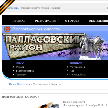
Палласовка
-
главные новости города и района
ГЛАВНАЯ
РЕГИСТРАЦИЯ
О ГОРОДЕ
ОБЪЯВЛЕНИ
ИНФО
ЛИЧНОЕ
Форум
Фотогалерея
Телепрограмма
Чат
Гороскоп
Фотоальбомы
Город Палласовка
» Пользователи » Kotoruy
ПОЛЬЗОВАТЕЛЬ: KOTORUY
Полное имя: Костя
Дата регистрации: 3 октября 2019 16