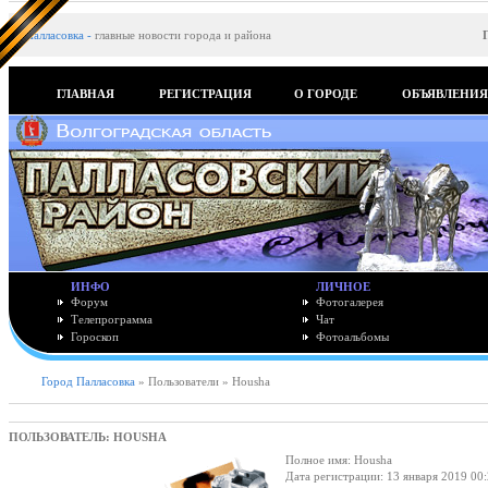
Палласовка
-
главные новости города и района
ГЛАВНАЯ
РЕГИСТРАЦИЯ
О ГОРОДЕ
ОБЪЯВЛЕНИ
ИНФО
ЛИЧНОЕ
Форум
Фотогалерея
Телепрограмма
Чат
Гороскоп
Фотоальбомы
Город Палласовка
» Пользователи » Housha
ПОЛЬЗОВАТЕЛЬ: HOUSHA
Полное имя: Housha
Дата регистрации: 13 января 2019 00