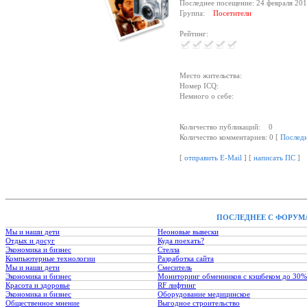
Последнее посещение: 24 февраля 201
Группа:
Посетители
Рейтинг:
Место жительства:
Номер ICQ:
Немного о себе:
Количество публикаций: 0
Количество комментариев: 0 [
Послед
[
отправить E-Mail
] [
написать ПС
]
ПОСЛЕДНЕЕ С ФОРУМ
Мы и наши дети
Неоновые вывески
Отдых и досуг
Куда поехать?
Экономика и бизнес
Стелла
Компьютерные технологии
Разработка сайта
Мы и наши дети
Смеситель
Экономика и бизнес
Мониторинг обменников с кэшбеком до 30%
Красота и здоровье
RF лифтинг
Экономика и бизнес
Оборудование медицинское
Общественное мнение
Выгодное строительство