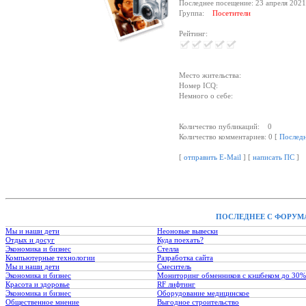
Последнее посещение: 23 апреля 2021
Группа:
Посетители
Рейтинг:
Место жительства:
Номер ICQ:
Немного о себе:
Количество публикаций: 0
Количество комментариев: 0 [
Послед
[
отправить E-Mail
] [
написать ПС
]
ПОСЛЕДНЕЕ С ФОРУМ
Мы и наши дети
Неоновые вывески
Отдых и досуг
Куда поехать?
Экономика и бизнес
Стелла
Компьютерные технологии
Разработка сайта
Мы и наши дети
Смеситель
Экономика и бизнес
Мониторинг обменников с кэшбеком до 30%
Красота и здоровье
RF лифтинг
Экономика и бизнес
Оборудование медицинское
Общественное мнение
Выгодное строительство