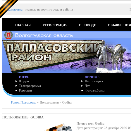
Палласовка
-
главные новости города и района
ГЛАВНАЯ
РЕГИСТРАЦИЯ
О ГОРОДЕ
ОБЪЯВЛЕНИ
ИНФО
ЛИЧНОЕ
Форум
Фотогалерея
Телепрограмма
Чат
Гороскоп
Фотоальбомы
Город Палласовка
» Пользователи » Gudira
ПОЛЬЗОВАТЕЛЬ: GUDIRA
Полное имя: Gudira
Дата регистрации: 28 декабря 2020 0