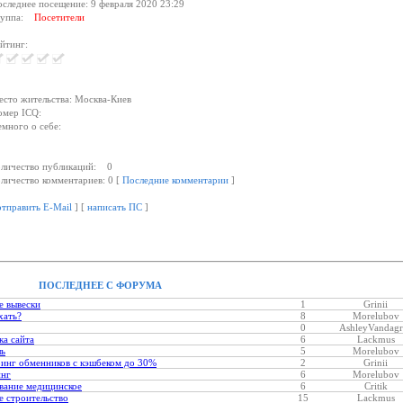
следнее посещение: 9 февраля 2020 23:29
руппа:
Посетители
йтинг:
сто жительства: Москва-Киев
мер ICQ:
много о себе:
личество публикаций: 0
личество комментариев: 0 [
Последние комментарии
]
отправить E-Mail
] [
написать ПС
]
ПОСЛЕДНЕЕ С ФОРУМА
е вывески
1
Grinii
хать?
8
Morelubov
0
AshleyVandagr
ка сайта
6
Lackmus
ль
5
Morelubov
инг обменников с кэшбеком до 30%
2
Grinii
инг
6
Morelubov
вание медицинское
6
Critik
 строительство
15
Lackmus