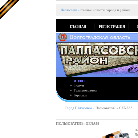
Палласовка
-
главные новости города и района
ГЛАВНАЯ
РЕГИСТРАЦИЯ
ИНФО
Форум
Телепрограмма
Гороскоп
Город Палласовка
» Пользователи » GENA88
ПОЛЬЗОВАТЕЛЬ: GENA88
По
Да