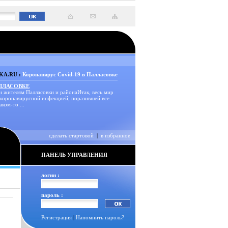
A.RU :
Коронавирус Covid-19 в Палласовке
АЛЛАСОВКЕ
и жителям Палласовки и районаИтак, весь мир
 коронавирусной инфекцией, поразившей все
аком-то ...
сделать стартовой
|
в избранное
ПАНЕЛЬ УПРАВЛЕНИЯ
логин :
пароль :
Регистрация
|
Напомнить пароль?