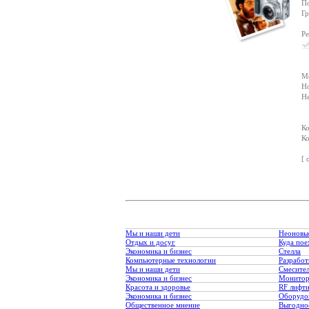
По
Г
Ре
Ме
Но
Не
Ко
Ко
[
Мы и наши дети
Неоновы
Отдых и досуг
Куда пое
Экономика и бизнес
Стелла
Компьютерные технологии
Разработ
Мы и наши дети
Смесите
Экономика и бизнес
Монитор
Красота и здоровье
RF лифт
Экономика и бизнес
Оборудо
Общественное мнение
Выгодное