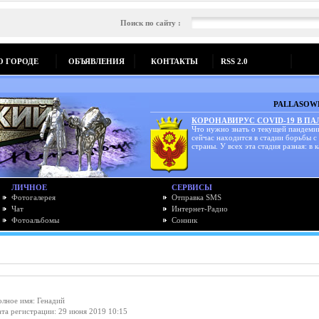
Поиск по сайту :
О ГОРОДЕ
ОБЪЯВЛЕНИЯ
КОНТАКТЫ
RSS 2.0
PALLASOWK
КОРОНАВИРУС COVID-19 В П
Что нужно знать о текущей пандеми
сейчас находится в стадии борьбы с
страны. У всех эта стадия разная: в к
ЛИЧНОЕ
СЕРВИСЫ
Фотогалерея
Отправка SMS
Чат
Интернет-Радио
Фотоальбомы
Сонник
лное имя: Генадий
та регистрации: 29 июня 2019 10:15