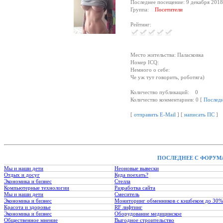
Последнее посещение: 9 декабря 2018
Группа:
Посетители
Рейтинг:
Место жительства: Паласковка
Номер ICQ:
Немного о себе:
Че уж тут говорить, роботяга)
Количество публикаций: 0
Количество комментариев: 0 [
Послед
[
отправить E-Mail
] [
написать ПС
]
ПОСЛЕДНЕЕ С ФОРУМ
Мы и наши дети
Неоновые вывески
Отдых и досуг
Куда поехать?
Экономика и бизнес
Стелла
Компьютерные технологии
Разработка сайта
Мы и наши дети
Смеситель
Экономика и бизнес
Мониторинг обменников с кэшбеком до 30%
Красота и здоровье
RF лифтинг
Экономика и бизнес
Оборудование медицинское
Общественное мнение
Выгодное строительство