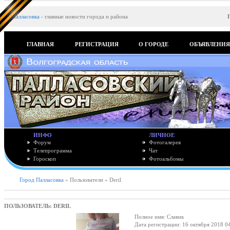
Палласовка
-
главные новости города и района
ГЛАВНАЯ
РЕГИСТРАЦИЯ
О ГОРОДЕ
ОБЪЯВЛЕНИ
ИНФО
ЛИЧНОЕ
Форум
Фотогалерея
Телепрограмма
Чат
Гороскоп
Фотоальбомы
Город Палласовка
» Пользователи » Deril
ПОЛЬЗОВАТЕЛЬ: DERIL
Полное имя: Славик
Дата регистрации: 16 октября 2018 0