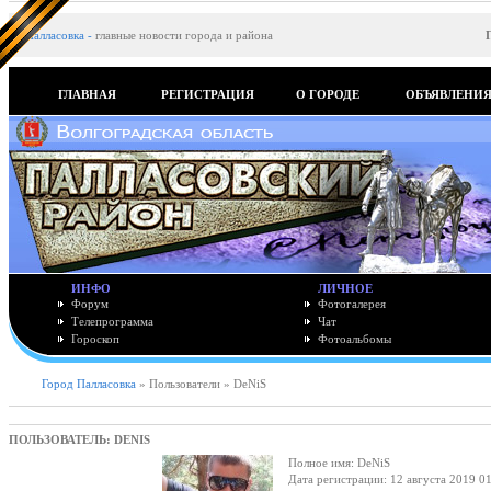
Палласовка
-
главные новости города и района
ГЛАВНАЯ
РЕГИСТРАЦИЯ
О ГОРОДЕ
ОБЪЯВЛЕНИ
ИНФО
ЛИЧНОЕ
Форум
Фотогалерея
Телепрограмма
Чат
Гороскоп
Фотоальбомы
Город Палласовка
» Пользователи » DeNiS
ПОЛЬЗОВАТЕЛЬ: DENIS
Полное имя: DeNiS
Дата регистрации: 12 августа 2019 0