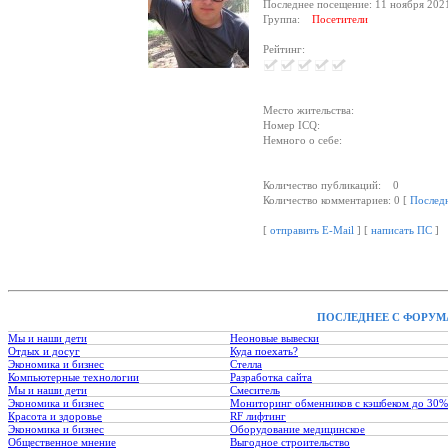
Последнее посещение: 11 ноября 202
Группа:
Посетители
Рейтинг:
Место жительства:
Номер ICQ:
Немного о себе:
Количество публикаций: 0
Количество комментариев: 0 [
Послед
[
отправить E-Mail
] [
написать ПС
]
ПОСЛЕДНЕЕ С ФОРУМ
Мы и наши дети
Неоновые вывески
Отдых и досуг
Куда поехать?
Экономика и бизнес
Стелла
Компьютерные технологии
Разработка сайта
Мы и наши дети
Смеситель
Экономика и бизнес
Мониторинг обменников с кэшбеком до 30%
Красота и здоровье
RF лифтинг
Экономика и бизнес
Оборудование медицинское
Общественное мнение
Выгодное строительство