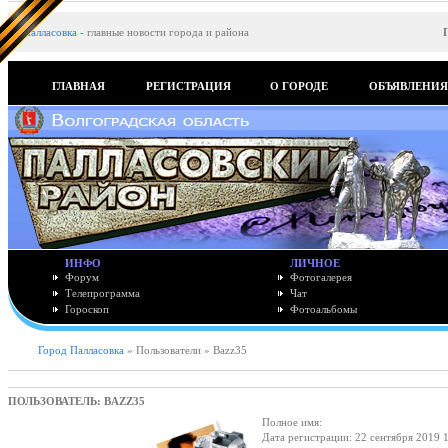
Палласовка
-
главные новости города и района
ГЛАВНАЯ
РЕГИСТРАЦИЯ
О ГОРОДЕ
ОБЪЯВЛЕНИ
ИНФО
ЛИЧНОЕ
Форум
Фотогалерея
Телепрограмма
Чат
Гороскоп
Фотоальбомы
Город Палласовка
» Пользователи » Bazz35
ПОЛЬЗОВАТЕЛЬ: BAZZ35
Полное имя:
Дата регистрации: 22 сентября 2019 