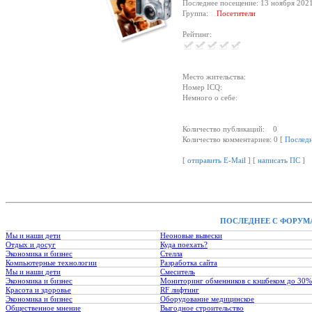
Последнее посещение: 13 ноября 202
Группа:
Посетители
Рейтинг:
Место жительства:
Номер ICQ:
Немного о себе:
Количество публикаций: 0
Количество комментариев: 0 [
Послед
[
отправить E-Mail
] [
написать ПС
]
ПОСЛЕДНЕЕ С ФОРУМ
Мы и наши дети
Неоновые вывески
Отдых и досуг
Куда поехать?
Экономика и бизнес
Стелла
Компьютерные технологии
Разработка сайта
Мы и наши дети
Смеситель
Экономика и бизнес
Мониторинг обменников с кэшбеком до 30%
Красота и здоровье
RF лифтинг
Экономика и бизнес
Оборудование медицинское
Общественное мнение
Выгодное строительство