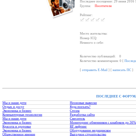
Последнее посещение: 29 июня 2016 
Группа:
Посетители
Рейтинг:
Место жительства:
Номер ICQ:
Немного о себе:
Количество публикаций: 0
Количество комментариев: 0 [
Послед
[
отправить E-Mail
] [
написать ПС
]
ПОСЛЕДНЕЕ С ФОРУМ
Мы и наши дети
Неоновые вывески
Отдых и досуг
Куда поехать?
Экономика и бизнес
Стелла
Компьютерные технологии
Разработка сайта
Мы и наши дети
Смеситель
Экономика и бизнес
Мониторинг обменников с кэшбеком до 30%
Красота и здоровье
RF лифтинг
Экономика и бизнес
Оборудование медицинское
Общественное мнение
Выгодное строительство