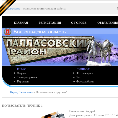
Палласовка
-
главные новости города и района
ГЛАВНАЯ
РЕГИСТРАЦИЯ
О ГОРОДЕ
ОБЪЯВЛЕНИ
ИНФО
ЛИЧНОЕ
Форум
Фотогалерея
Телепрограмма
Чат
Гороскоп
Фотоальбомы
Город Палласовка
» Пользователи » трупик-1
ПОЛЬЗОВАТЕЛЬ: ТРУПИК-1
Полное имя: Андрей
Дата регистрации: 11 июня 2016 13:4