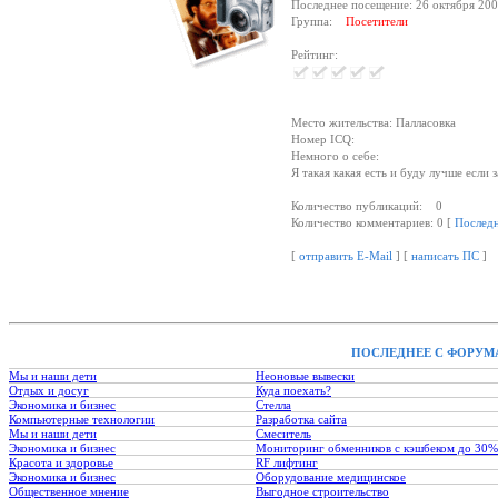
Последнее посещение: 26 октября 200
Группа:
Посетители
Рейтинг:
Место жительства: Палласовка
Номер ICQ:
Немного о себе:
Я такая какая есть и буду лучше если 
Количество публикаций: 0
Количество комментариев: 0 [
Послед
[
отправить E-Mail
] [
написать ПС
]
ПОСЛЕДНЕЕ С ФОРУМ
Мы и наши дети
Неоновые вывески
Отдых и досуг
Куда поехать?
Экономика и бизнес
Стелла
Компьютерные технологии
Разработка сайта
Мы и наши дети
Смеситель
Экономика и бизнес
Мониторинг обменников с кэшбеком до 30%
Красота и здоровье
RF лифтинг
Экономика и бизнес
Оборудование медицинское
Общественное мнение
Выгодное строительство