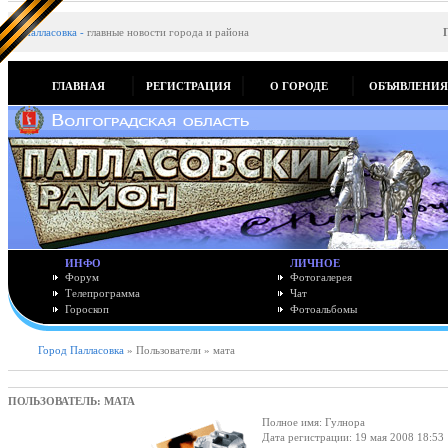
Палласовка
-
главные новости города и района
ГЛАВНАЯ
РЕГИСТРАЦИЯ
О ГОРОДЕ
ОБЪЯВЛЕНИ
ИНФО
ЛИЧНОЕ
Форум
Фотогалерея
Телепрограмма
Чат
Гороскоп
Фотоальбомы
Город Палласовка
» Пользователи » мата
ПОЛЬЗОВАТЕЛЬ: МАТА
Полное имя: Гулнора
Дата регистрации: 19 мая 2008 18:53