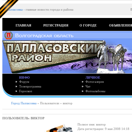
Палласовка
-
главные новости города и района
ГЛАВНАЯ
РЕГИСТРАЦИЯ
О ГОРОДЕ
ОБЪЯВЛЕНИ
ИНФО
ЛИЧНОЕ
Форум
Фотогалерея
Телепрограмма
Чат
Гороскоп
Фотоальбомы
Город Палласовка
» Пользователи » виктор
ПОЛЬЗОВАТЕЛЬ: ВИКТОР
Полное имя: виктор
Дата регистрации: 9 мая 2008 14:18