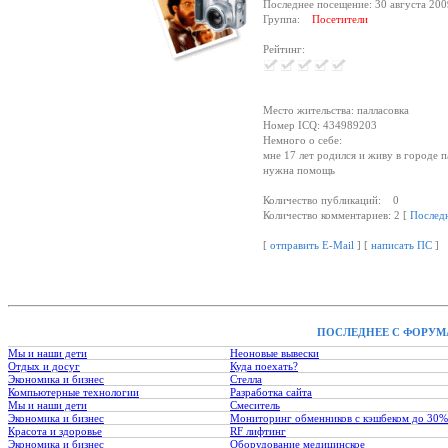
Последнее посещение: 30 августа 200
Группа:
Посетители
Рейтинг:
Место жительства: палласовка
Номер ICQ: 434989203
Немного о себе:
мне 17 лет родился и живу в городе п
нужна помощь
Количество публикаций: 0
Количество комментариев: 2 [
Послед
[
отправить E-Mail
] [
написать ПС
]
ПОСЛЕДНЕЕ С ФОРУМ
Мы и наши дети
Неоновые вывески
Отдых и досуг
Куда поехать?
Экономика и бизнес
Стелла
Компьютерные технологии
Разработка сайта
Мы и наши дети
Смеситель
Экономика и бизнес
Мониторинг обменников с кэшбеком до 30%
Красота и здоровье
RF лифтинг
Экономика и бизнес
Оборудование медицинское