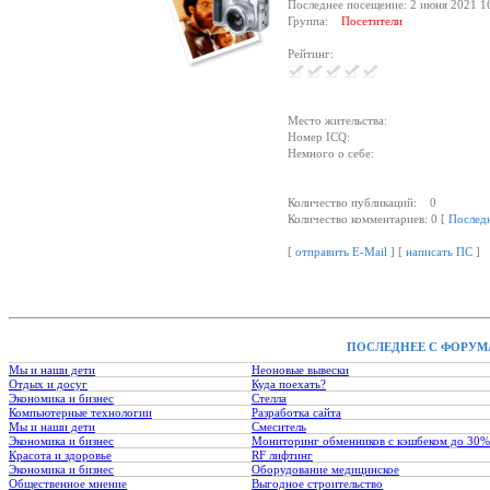
Последнее посещение: 2 июня 2021 1
Группа:
Посетители
Рейтинг:
Место жительства:
Номер ICQ:
Немного о себе:
Количество публикаций: 0
Количество комментариев: 0 [
Послед
[
отправить E-Mail
] [
написать ПС
]
ПОСЛЕДНЕЕ С ФОРУМ
Мы и наши дети
Неоновые вывески
Отдых и досуг
Куда поехать?
Экономика и бизнес
Стелла
Компьютерные технологии
Разработка сайта
Мы и наши дети
Смеситель
Экономика и бизнес
Мониторинг обменников с кэшбеком до 30%
Красота и здоровье
RF лифтинг
Экономика и бизнес
Оборудование медицинское
Общественное мнение
Выгодное строительство