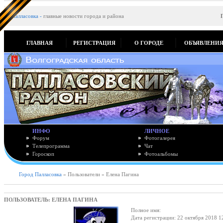
Палласовка
-
главные новости города и района
ГЛАВНАЯ
РЕГИСТРАЦИЯ
О ГОРОДЕ
ОБЪЯВЛЕНИ
ИНФО
ЛИЧНОЕ
Форум
Фотогалерея
Телепрограмма
Чат
Гороскоп
Фотоальбомы
Город Палласовка
» Пользователи » Елена Пагина
ПОЛЬЗОВАТЕЛЬ: ЕЛЕНА ПАГИНА
Полное имя:
Дата регистрации: 22 октября 2018 1