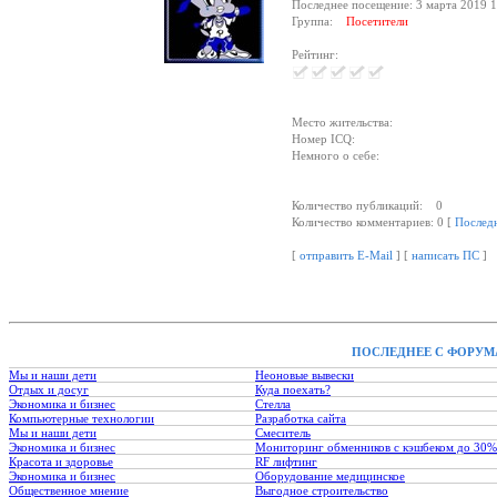
Последнее посещение: 3 марта 2019 1
Группа:
Посетители
Рейтинг:
Место жительства:
Номер ICQ:
Немного о себе:
Количество публикаций: 0
Количество комментариев: 0 [
Послед
[
отправить E-Mail
] [
написать ПС
]
ПОСЛЕДНЕЕ С ФОРУМ
Мы и наши дети
Неоновые вывески
Отдых и досуг
Куда поехать?
Экономика и бизнес
Стелла
Компьютерные технологии
Разработка сайта
Мы и наши дети
Смеситель
Экономика и бизнес
Мониторинг обменников с кэшбеком до 30%
Красота и здоровье
RF лифтинг
Экономика и бизнес
Оборудование медицинское
Общественное мнение
Выгодное строительство