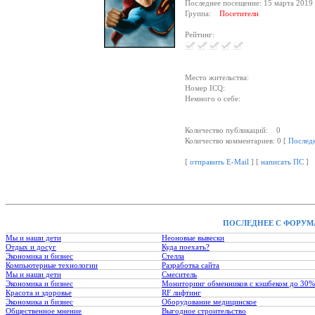
Последнее посещение: 15 марта 2019 
Группа:
Посетители
Рейтинг:
Место жительства:
Номер ICQ:
Немного о себе:
Количество публикаций: 0
Количество комментариев: 0 [
Послед
[
отправить E-Mail
] [
написать ПС
]
ПОСЛЕДНЕЕ С ФОРУМ
Мы и наши дети
Неоновые вывески
Отдых и досуг
Куда поехать?
Экономика и бизнес
Стелла
Компьютерные технологии
Разработка сайта
Мы и наши дети
Смеситель
Экономика и бизнес
Мониторинг обменников с кэшбеком до 30%
Красота и здоровье
RF лифтинг
Экономика и бизнес
Оборудование медицинское
Общественное мнение
Выгодное строительство