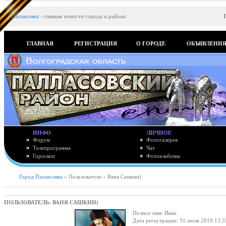
Палласовка
-
главные новости города и района
ГЛАВНАЯ
РЕГИСТРАЦИЯ
О ГОРОДЕ
ОБЪЯВЛЕНИ
ИНФО
ЛИЧНОЕ
Форум
Фотогалерея
Телепрограмма
Чат
Гороскоп
Фотоальбомы
Город Палласовка
» Пользователи » Ваня Сашкин)
ПОЛЬЗОВАТЕЛЬ: ВАНЯ САШКИН)
Полное имя: Иван
Дата регистрации: 31 июля 2018 13:3