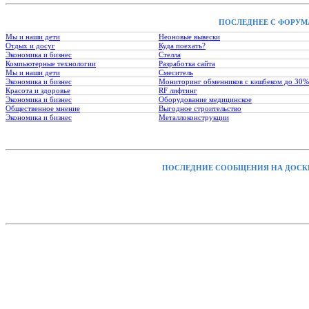
ПОСЛЕДНЕЕ С ФОРУМ
Мы и наши дети
Неоновые вывески
Отдых и досуг
Куда поехать?
Экономика и бизнес
Стелла
Компьютерные технологии
Разработка сайта
Мы и наши дети
Смеситель
Экономика и бизнес
Мониторинг обменников с кэшбеком до 30%
Красота и здоровье
RF лифтинг
Экономика и бизнес
Оборудование медицинское
Общественное мнение
Выгодное строительство
Экономика и бизнес
Металлоконструкции
ПОСЛЕДНИЕ СООБЩЕНИЯ НА ДОСК