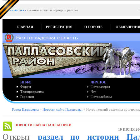
Палласовка
-
главные новости города и района
ГЛАВНАЯ
РЕГИСТРАЦИЯ
О ГОРОДЕ
ОБЪЯВЛЕНИ
ИНФО
ЛИЧНОЕ
Форум
Фотогалерея
Телепрограмма
Чат
Гороскоп
Фотоальбомы
Город Палласовка
»
Новости сайта Палласовки
» Исторический раздел на других яз
НОВОСТИ САЙТА ПАЛЛАСОВКИ
19 ИЮНЯ 20
Открыт
раздел по истории Пал