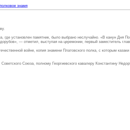
полковое знамя
ву.
 где установлен памятник, было выбрано неслучайно. «В канун Дня Поб
дорубов», — отметил, выступая на церемонии, первый заместитель гла
ечественной войне, копия знамени Платовского полка, с которым казак
 Советского Союза, полному Георгиевского кавалеру Константину Недор