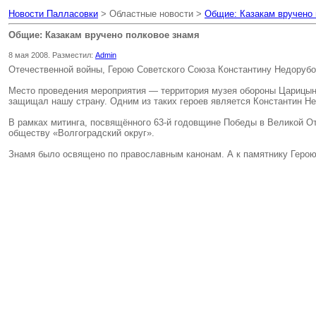
Новости Палласовки
> Областные новости >
Общие: Казакам вручено 
Общие: Казакам вручено полковое знамя
8 мая 2008. Разместил:
Admin
Отечественной войны, Герою Советского Союза Константину Недорубо
Место проведения мероприятия — территория музея обороны Царицына,
защищал нашу страну. Одним из таких героев является Константин Не
В рамках митинга, посвящённого 63-й годовщине Победы в Великой От
обществу «Волгоградский округ».
Знамя было освящено по православным канонам. А к памятнику Герою