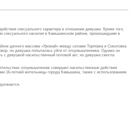
йствия сексуального характера в отношении девушки. Кроме того,
ам сексуального насилия в Камышинском районе, произошедшим в
районе дачного массива «Урожай» между селами Торповка и Соколовка
говор, но девушка попыталась уйти от злоумышленника. Однако он
ть с девушкой насильственный половой акт, но девушка смогла
тоятельствах злоумышленник совершил насильственные действия
нии 16-летней жительницы города Камышина, также с использованием
должается.