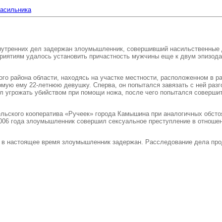
асильника
утренних дел задержан злоумышленник, совершивший насильственные де
риятиям удалось установить причастность мужчины еще к двум эпизод
ого района области, находясь на участке местности, расположенном в 
омую ему 22-летнюю девушку. Сперва, он попытался завязать с ней раз
ал угрожать убийством при помощи ножа, после чего попытался соверши
ительского кооператива «Ручеек» города Камышина при аналогичных обс
 2006 года злоумышленник совершил сексуальное преступление в отноше
 в настоящее время злоумышленник задержан. Расследование дела про