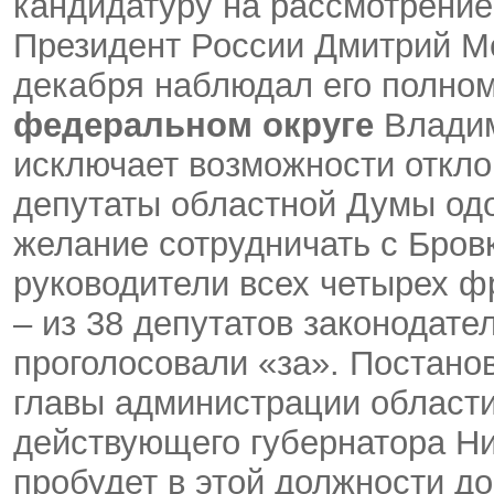
кандидатуру на рассмотрение
Президент России Дмитрий М
декабря наблюдал его полном
федеральном округе
Владим
исключает возможности откл
депутаты областной Думы одо
желание сотрудничать с Бров
руководители всех четырех фр
– из 38 депутатов законодате
проголосовали «за». Постано
главы администрации области
действующего губернатора Н
пробудет в этой должности до 