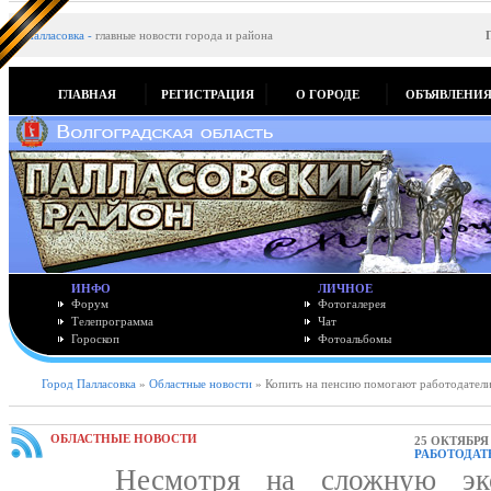
Палласовка
-
главные новости города и района
ГЛАВНАЯ
РЕГИСТРАЦИЯ
О ГОРОДЕ
ОБЪЯВЛЕНИ
ИНФО
ЛИЧНОЕ
Форум
Фотогалерея
Телепрограмма
Чат
Гороскоп
Фотоальбомы
Город Палласовка
»
Областные новости
» Копить на пенсию помогают работодател
ОБЛАСТНЫЕ НОВОСТИ
25 ОКТЯБРЯ 
РАБОТОДАТ
Несмотря на сложную эконо