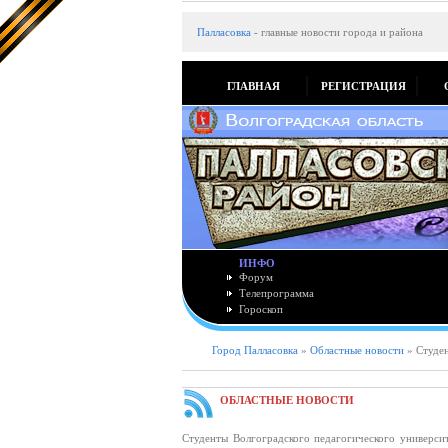
Палласовка
-
главные новости города и района
ГЛАВНАЯ
РЕГИСТРАЦИЯ
ИНФО
Форум
Телепрограмма
Гороскоп
Город Палласовка
»
Областные новости
» Студен
ОБЛАСТНЫЕ НОВОСТИ
Студенты Волгоградского педагогического универси