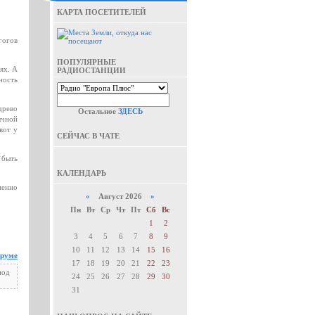
КАРТА ПОСЕТИТЕЛЕЙ
гогов
ПОПУЛЯРНЫЕ
ях. А
РАДИОСТАНЦИИ
ность
древо
Остальное
ЗДЕСЬ
ычной
вот у
СЕЙЧАС В ЧАТЕ
 быть
КАЛЕНДАРЬ
менно
«
Август 2026
»
Пн
Вт
Ср
Чт
Пт
Сб
Вс
1
2
3
4
5
6
7
8
9
10
11
12
13
14
15
16
оруме
17
18
19
20
21
22
23
под
24
25
26
27
28
29
30
31