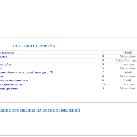
ПОСЛЕДНЕЕ С ФОРУМА
е вывески
1
Grinii
хать?
8
Morelubov
0
AshleyVandagr
ка сайта
6
Lackmus
ль
5
Morelubov
инг обменников с кэшбеком до 30%
2
Grinii
инг
6
Morelubov
вание медицинское
6
Critik
 строительство
15
Lackmus
конструкции
3
Morelubov
ДНИЕ СООБЩЕНИЯ НА ДОСКЕ ОБЪЯВЛЕНИЙ