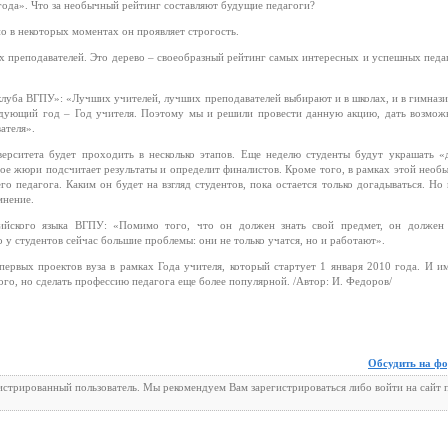
 года». Что за необычный рейтинг составляют будущие педагоги?
но в некоторых моментах он проявляет строгость.
х преподавателей. Это дерево – своеобразный рейтинг самых интересных и успешных педа
-клуба ВГПУ»: «Лучших учителей, лучших преподавателей выбирают и в школах, и в гимнази
следующий год – Год учителя. Поэтому мы и решили провести данную акцию, дать возмож
ателя».
ерситета будет проходить в несколько этапов. Еще неделю студенты будут украшать «
ое жюри подсчитает результаты и определит финалистов. Кроме того, в рамках этой необ
о педагога. Каким он будет на взгляд студентов, пока остается только догадываться. Но 
мнение.
лийского языка ВГПУ: «Помимо того, что он должен знать свой предмет, он должен
у студентов сейчас большие проблемы: они не только учатся, но и работают».
первых проектов вуза в рамках Года учителя, который стартует 1 января 2010 года. И и
ого, но сделать профессию педагога еще более популярной. /Автор: И. Федоров/
Обсудить на ф
гистрированный пользователь. Мы рекомендуем Вам зарегистрироваться либо войти на сайт 