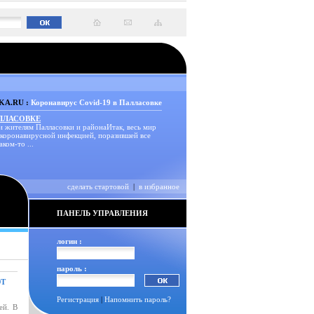
A.RU :
Коронавирус Covid-19 в Палласовке
АЛЛАСОВКЕ
и жителям Палласовки и районаИтак, весь мир
 коронавирусной инфекцией, поразившей все
аком-то ...
сделать стартовой
|
в избранное
ПАНЕЛЬ УПРАВЛЕНИЯ
логин :
пароль :
ЮТ
Регистрация
|
Напомнить пароль?
ей. В