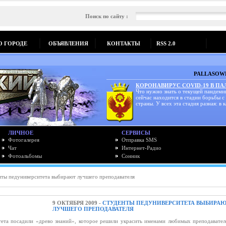
Поиск по сайту :
О ГОРОДЕ
ОБЪЯВЛЕНИЯ
КОНТАКТЫ
RSS 2.0
PALLASOWK
КОРОНАВИРУС COVID-19 В П
Что нужно знать о текущей пандеми
сейчас находится в стадии борьбы с
страны. У всех эта стадия разная: в к
ЛИЧНОЕ
СЕРВИСЫ
Фотогалерея
Отправка SMS
Чат
Интернет-Радио
Фотоальбомы
Сонник
ты педуниверситета выбирают лучшего преподавателя
9 ОКТЯБРЯ 2009 -
СТУДЕНТЫ ПЕДУНИВЕРСИТЕТА ВЫБИРА
ЛУЧШЕГО ПРЕПОДАВАТЕЛЯ
тета посадили «древо знаний», которое решили украсить именами любимых преподавател