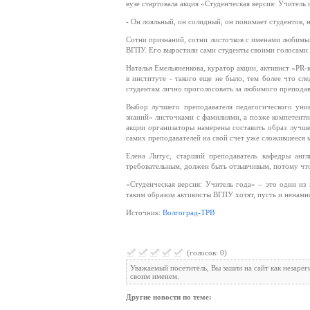
вузе стартовала акция «Студенческая версия: Учитель
- Он лояльный, он солидный, он понимает студентов, 
Сотни признаний, сотни листочков с именами любимы
ВГПУ. Его вырастили сами студенты своими голосами.
Наталья Емельяненкова, куратор акции, активист «PR
в институте - такого еще не было, тем более что 
студентам лично проголосовать за любимого преподав
Выбор лучшего преподавателя педагогического унив
знаний» листочками с фамилиями, а позже компетентн
акции организаторы намерены составить образ лучшег
самих преподавателей на свой счет уже сложившееся 
Елена Литус, старший преподаватель кафедры анг
требовательным, должен быть отзывчивым, потому что 
«Студенческая версия: Учитель года» – это один из 
таким образом активисты ВГПУ хотят, пусть и ненамн
Источник:
Волгоград-ТРВ
(голосов: 0)
Уважаемый посетитель, Вы зашли на сайт как незаре
своим именем.
Другие новости по теме: