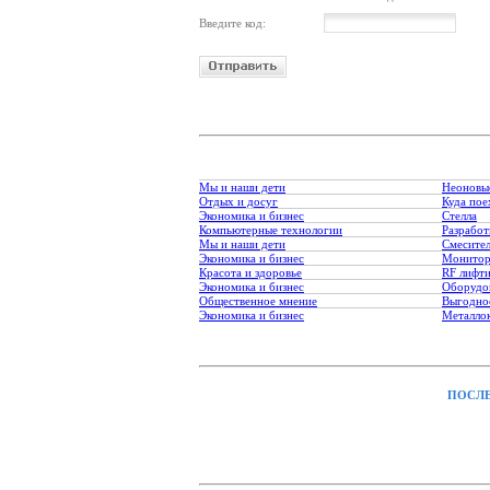
Введите код:
Мы и наши дети
Неоновы
Отдых и досуг
Куда пое
Экономика и бизнес
Стелла
Компьютерные технологии
Разработ
Мы и наши дети
Смесите
Экономика и бизнес
Монитор
Красота и здоровье
RF лифт
Экономика и бизнес
Оборудо
Общественное мнение
Выгодное
Экономика и бизнес
Металло
ПОСЛЕ