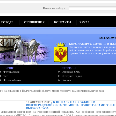
Поиск по сайту :
О ГОРОДЕ
ОБЪЯВЛЕНИЯ
КОНТАКТЫ
RSS 2.0
PALLASOWK
КОРОНАВИРУС COVID-19 В ПА
Что нужно знать о текущей пандемии
сейчас находится в стадии борьбы с
страны. У всех эта стадия разная: в ка
ЛИЧНОЕ
СЕРВИСЫ
Фотогалерея
Отправка SMS
Чат
Интернет-Радио
Фотоальбомы
Сонник
у на скважине в Волгоградской области могла привести самовольная выкачка газа
12 АВГУСТА 2009 -
К ПОЖАРУ НА СКВАЖИНЕ В
ВОЛГОГРАДСКОЙ ОБЛАСТИ МОГЛА ПРИВЕСТИ САМОВОЛЬН
ВЫКАЧКА ГАЗА
 ликвидации возгорания на газоконденсатной скважине. Как сообщили корреспондент
о центра МЧС РФ 10 августа, по состоянию на 21:00 9 августа проведены подготовите