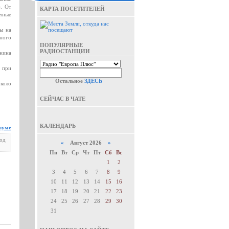
). От
КАРТА ПОСЕТИТЕЛЕЙ
чные
ы на
рного
ПОПУЛЯРНЫЕ
РАДИОСТАНЦИИ
ажина
 при
Остальное
ЗДЕСЬ
около
СЕЙЧАС В ЧАТЕ
КАЛЕНДАРЬ
руме
под
«
Август 2026
»
Пн
Вт
Ср
Чт
Пт
Сб
Вс
1
2
3
4
5
6
7
8
9
10
11
12
13
14
15
16
17
18
19
20
21
22
23
24
25
26
27
28
29
30
31