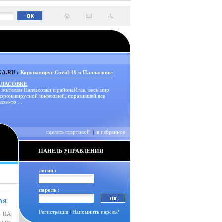
A.RU :
Коронавирус Covid-19 в Палласовке
ЛЛАСОВКЕ
 жителям Палласовки и районаИтак, весь мир
 коронавирусной инфекцией, поразившей все
ком-то ...
сделать стартовой
|
в избранное
ПАНЕЛЬ УПРАВЛЕНИЯ
логин :
пароль :
АЯ
Регистрация
|
Напомнить пароль?
у ИА
льные