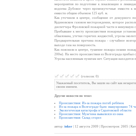
мероприятия по подготовке к локализации и ликвида
водоема Дубовое через промежуточные емкости к ме
емкости общим объемом 125 куб. м.
Как уточнили в центре, сообщение от дежурного по
Кудиновском газовом месторождении, которое распол
диспетчера Фроловской пожарной части в минувшую су
Прибывшие к месту происшествия пожарные установил
обвалована, утечки горючих жидкостей, угрозы эколог
Предварительная причина пожара - случайное возго
выходе газа на поверхность.
Как пояснили в центре, тушение пожара силами пожар
200м). На место происшествия из Волгограда прибыл
Угрозы населенным пунктам нет. Ситуация находится 
(голосов: 0)
Уважаемый посетитель, Вы зашли на сайт как незарег
своим именем.
Другие новости по теме:
Происшествия: Из-за пожара погиб ребёнок
Из-за пожара в Волгограде было эвакуировано 74 ч
Экологическая катастрофа в Саратовской области
Происшествия: Мужчина вывалился из окна
Происшествия: Склад сгорел
автор:
inkor
| 12 августа 2009 | Просмотров: 2605 | Ка