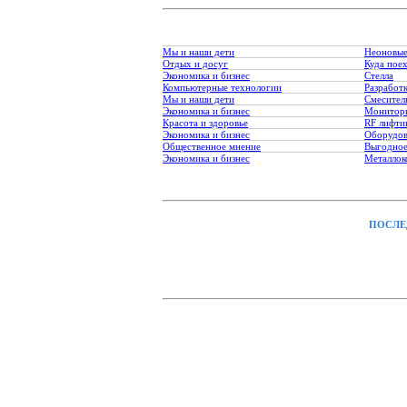
Мы и наши дети
Неоновые
Отдых и досуг
Куда пое
Экономика и бизнес
Стелла
Компьютерные технологии
Разработк
Мы и наши дети
Смесител
Экономика и бизнес
Монитори
Красота и здоровье
RF лифти
Экономика и бизнес
Оборудов
Общественное мнение
Выгодное
Экономика и бизнес
Металлок
ПОСЛЕ