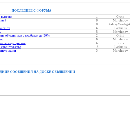
ПОСЛЕДНЕЕ С ФОРУМА
 вывески
1
Grinii
хать?
8
Morelubov
0
AshleyVandagri
а сайта
6
Lackmus
ь
5
Morelubov
нг обменников с кэшбеком до 30%
2
Grinii
нг
6
Morelubov
ание медицинское
6
Critik
 строительство
15
Lackmus
онструкции
3
Morelubov
ДНИЕ СООБЩЕНИЯ НА ДОСКЕ ОБЪЯВЛЕНИЙ