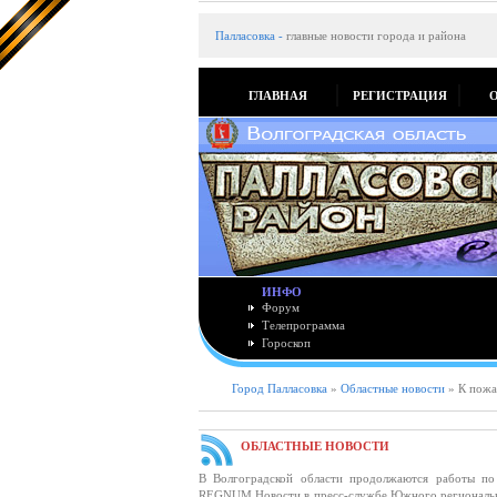
Палласовка
-
главные новости города и района
ГЛАВНАЯ
РЕГИСТРАЦИЯ
ИНФО
Форум
Телепрограмма
Гороскоп
Город Палласовка
»
Областные новости
» К пожар
ОБЛАСТНЫЕ НОВОСТИ
В Волгоградской области продолжаются работы по
REGNUM Новости в пресс-службе Южного региональног