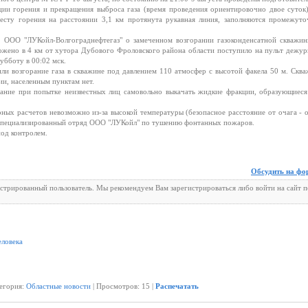
ции горения и прекращения выброса газа (время проведения ориентировочно двое суток
сту горения на расстоянии 3,1 км протянута рукавная линия, заполняются промежуто
 ООО "ЛУКойл-Волгограднефтегаз" о замеченном возгорании газоконденсатной скважин
ожено в 4 км от хутора Дубового Фроловского района области поступило на пульт дежу
бботу в 00:02 мск.
и возгорание газа в скважине под давлением 110 атмосфер с высотой факела 50 м. Скв
ии, населенным пунктам нет.
рание при попытке неизвестных лиц самовольно выкачать жидкие фракции, образующиеся
ных расчетов невозможно из-за высокой температуры (безопасное расстояние от очага - 
 специализированный отряд ООО "ЛУКойл" по тушению фонтанных пожаров.
под контролем.
Обсудить на фо
истрированный пользователь. Мы рекомендуем Вам зарегистрироваться либо войти на сайт 
еловека
тегория:
Областные новости
| Просмотров: 15 |
Распечатать