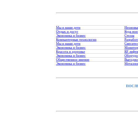
Мы и наши дети
Неоновы
Отдых и досуг
Куда пое
Экономика и бизнес
Стелла
Компьютерные технологии
Разработ
Мы и наши дети
Смесите
Экономика и бизнес
Монитор
Красота и здоровье
RF лифт
Экономика и бизнес
Оборудо
Общественное мнение
Выгодное
Экономика и бизнес
Металло
ПОСЛЕ