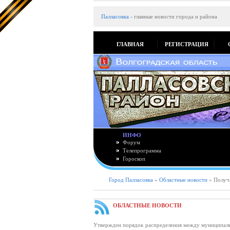
Палласовка
-
главные новости города и района
ГЛАВНАЯ
РЕГИСТРАЦИЯ
ИНФО
Форум
Телепрограмма
Гороскоп
Город Палласовка
»
Областные новости
» Получ
ОБЛАСТНЫЕ НОВОСТИ
Утвержден порядок распределения между муниципаль