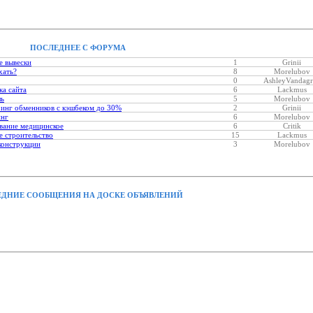
ПОСЛЕДНЕЕ С ФОРУМА
е вывески
1
Grinii
хать?
8
Morelubov
0
AshleyVandagr
ка сайта
6
Lackmus
ль
5
Morelubov
инг обменников с кэшбеком до 30%
2
Grinii
инг
6
Morelubov
вание медицинское
6
Critik
 строительство
15
Lackmus
конструкции
3
Morelubov
ДНИЕ СООБЩЕНИЯ НА ДОСКЕ ОБЪЯВЛЕНИЙ