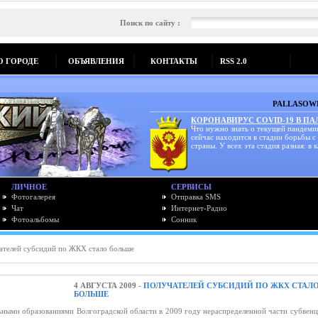
Поиск по сайту :
О ГОРОДЕ
ОБЪЯВЛЕНИЯ
КОНТАКТЫ
RSS 2.0
PALLASOWK
КОРОНАВИРУС COVID-19 В П
Что нужно знать о текущей пандеми
сейчас находится в стадии борьбы с
страны. У всех эта стадия разная: в к
ЛИЧНОЕ
СЕРВИСЫ
Фотогалерея
Отправка SMS
Чат
Интернет-Радио
Фотоальбомы
Сонник
ателей субсидий по ЖКХ стало больше
4 АВГУСТА 2009 -
ПОЛУЧАТЕЛЕЙ СУБСИДИЙ ПО ЖКХ СТАЛ
БОЛЬШЕ
ными образованиями Волгоградской области в 2009 году нераспределенной части субвенц