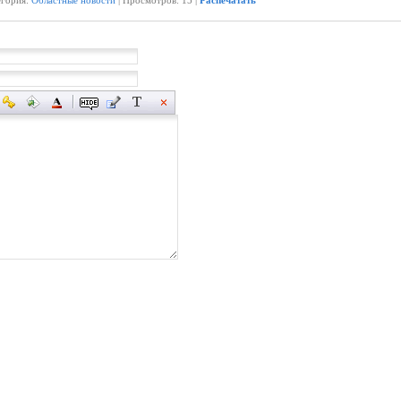
егория:
Областные новости
| Просмотров: 15 |
Распечатать