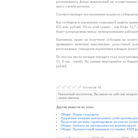
регионального фонда компенсаций на осуществление
пресс-службе региона.
Соответствующее постановление подписал губернато
Как сообщили в управлении социальной защиты админи
635 млн. рублей. 5% из этой суммы – или более 31,7 м
будут распределены между муниципальными районами
Напомним, право на получение субсидии на оплату
превышают величину максимально допустимой доли
региональных стандартов нормативов площади жилог
По итогам шести месяцев текущего года получателями
53, 8 тыс. семей). На данные мероприятия из бюдже
рублей.
(голосов: 0)
Уважаемый посетитель, Вы зашли на сайт как незаре
своим именем.
Другие новости по теме:
Общие: Новые стандарты
Удержание излишне выплаченных сумм производил
Педагогам региона гарантировали льготы по оплат
Общие: Затраты на электроэнергию компенсируют
Общие: Прожиточный минимум составляет 4309 р