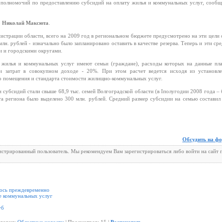
 полномочий по предоставлению субсидий на оплату жилья и коммунальных услуг, сообщ
р
Николай Максюта
.
страции области, всего на 2009 год в региональном бюджете предусмотрено на эти цели 
лн. рублей - изначально было запланировано оставить в качестве резерва. Теперь и эти сре
 и городскими округами.
 жилья и коммунальных услуг имеют семьи (граждане), расходы которых на данные пл
 затрат в совокупном доходе - 20%. При этом расчет ведется исходя из установл
о помещения и стандарта стоимости жилищно-коммунальных услуг.
 субсидий стали свыше 68,9 тыс. семей Волгоградской области (в Iполугодии 2008 года – 
та региона было выделено 300 млн. рублей. Средний размер субсидии на семью составил
Обсудить на ф
гистрированный пользователь. Мы рекомендуем Вам зарегистрироваться либо войти на сайт 
ось преждевременно
е коммунальных услуг
уб