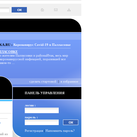
A.RU :
Коронавирус Covid-19 в Палласовке
АЛЛАСОВКЕ
и жителям Палласовки и районаИтак, весь мир
 коронавирусной инфекцией, поразившей все
аком-то ...
сделать стартовой
|
в избранное
ПАНЕЛЬ УПРАВЛЕНИЯ
логин :
пароль :
О
Регистрация
|
Напомнить пароль?
ий из