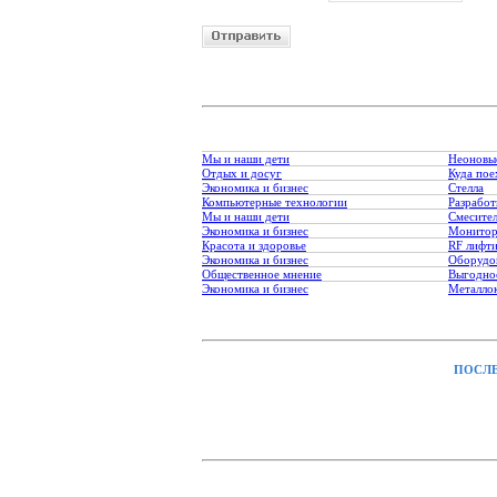
Мы и наши дети
Неоновы
Отдых и досуг
Куда пое
Экономика и бизнес
Стелла
Компьютерные технологии
Разработ
Мы и наши дети
Смесите
Экономика и бизнес
Монитор
Красота и здоровье
RF лифт
Экономика и бизнес
Оборудо
Общественное мнение
Выгодное
Экономика и бизнес
Металло
ПОСЛЕ