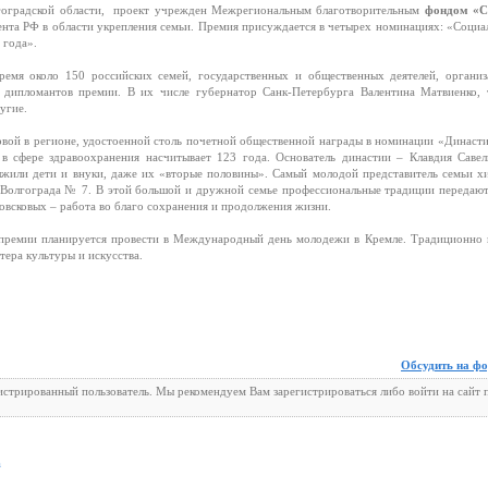
оградской области, проект учрежден Межрегиональным благотворительным
фондом «С
ента РФ в области укрепления семьи. Премия присуждается в четырех номинациях: «Социа
 года».
ремя около 150 российских семей, государственных и общественных деятелей, организ
и дипломантов премии. В их числе губернатор Санк-Петербурга Валентина Матвиенко, 
угие.
рвой в регионе, удостоенной столь почетной общественной награды в номинации «Династи
в сфере здравоохранения насчитывает 123 года. Основатель династии – Клавдия Савел
олжили дети и внуки, даже их «вторые половины». Самый молодой представитель семьи х
 Волгограда № 7. В этой большой и дружной семье профессиональные традиции передают
ковсковых – работа во благо сохранения и продолжения жизни.
ремии планируется провести в Международный день молодежи в Кремле. Традиционно 
тера культуры и искусства.
Обсудить на ф
гистрированный пользователь. Мы рекомендуем Вам зарегистрироваться либо войти на сайт 
а