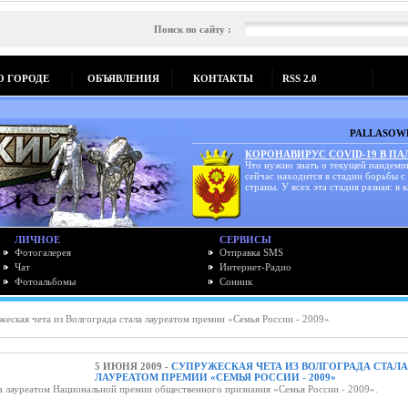
Поиск по сайту :
О ГОРОДЕ
ОБЪЯВЛЕНИЯ
КОНТАКТЫ
RSS 2.0
PALLASOWK
КОРОНАВИРУС COVID-19 В П
Что нужно знать о текущей пандеми
сейчас находится в стадии борьбы с
страны. У всех эта стадия разная: в к
ЛИЧНОЕ
СЕРВИСЫ
Фотогалерея
Отправка SMS
Чат
Интернет-Радио
Фотоальбомы
Сонник
еская чета из Волгограда стала лауреатом премии «Семья России - 2009»
5 ИЮНЯ 2009 -
СУПРУЖЕСКАЯ ЧЕТА ИЗ ВОЛГОГРАДА СТАЛА
ЛАУРЕАТОМ ПРЕМИИ «СЕМЬЯ РОССИИ - 2009»
на лауреатом Национальной премии общественного признания «Семья России - 2009».