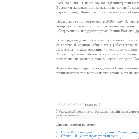
Как сообщили в пресс-службе Администрации Волг
России»
и направлен на реализацию политики Презид
партнерство», «Династия», «Российская сага», «Семья
Первое вручение состоялось в 2005 году. За это в
авторских коллективов получили звание лауреатов 
«Современник» под руководством Галины Волчек и др
Волгоградская династия врачей Луковсковых стала пе
ее составе 6 медиков, общий стаж работы которых 
Луковскова - отдала медицине 40 лет. Ее дело прод
Михаил Луковсков работает в клинической больнице
поколения в поколение, а главное жизненное кредо Лу
Торжественную церемонию вручения Национальной п
принимают участие видные политические деятели, мас
(голосов: 0)
Уважаемый посетитель, Вы зашли на сайт как незаре
своим именем.
Другие новости по теме:
Елена Исинбаева удостоена премии «Фонда принц
Общие: 101 учитель удостоен премии