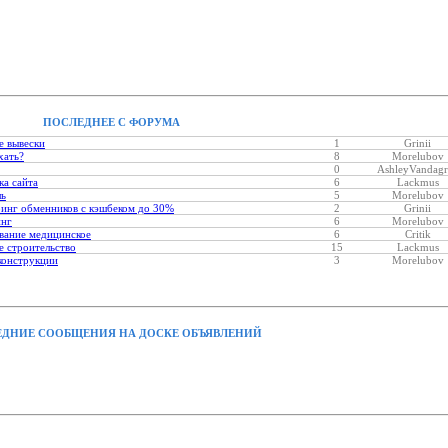
ПОСЛЕДНЕЕ С ФОРУМА
е вывески
1
Grinii
хать?
8
Morelubov
0
AshleyVandagr
ка сайта
6
Lackmus
ль
5
Morelubov
инг обменников с кэшбеком до 30%
2
Grinii
инг
6
Morelubov
вание медицинское
6
Critik
 строительство
15
Lackmus
конструкции
3
Morelubov
ДНИЕ СООБЩЕНИЯ НА ДОСКЕ ОБЪЯВЛЕНИЙ