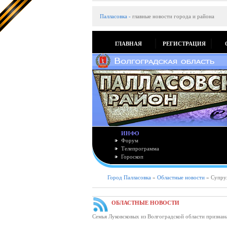
Палласовка
-
главные новости города и района
ГЛАВНАЯ
РЕГИСТРАЦИЯ
ИНФО
Форум
Телепрограмма
Гороскоп
Город Палласовка
»
Областные новости
» Супруж
ОБЛАСТНЫЕ НОВОСТИ
Семья Луковсковых из Волгоградской области призна