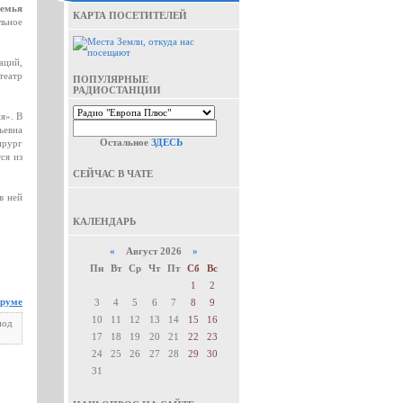
емья
КАРТА ПОСЕТИТЕЛЕЙ
льное
аций,
театр
ПОПУЛЯРНЫЕ
РАДИОСТАНЦИИ
я». В
ьевна
Остальное
ЗДЕСЬ
ирург
ся из
СЕЙЧАС В ЧАТЕ
в ней
КАЛЕНДАРЬ
«
Август 2026
»
Пн
Вт
Ср
Чт
Пт
Сб
Вс
1
2
оруме
3
4
5
6
7
8
9
10
11
12
13
14
15
16
под
17
18
19
20
21
22
23
24
25
26
27
28
29
30
31