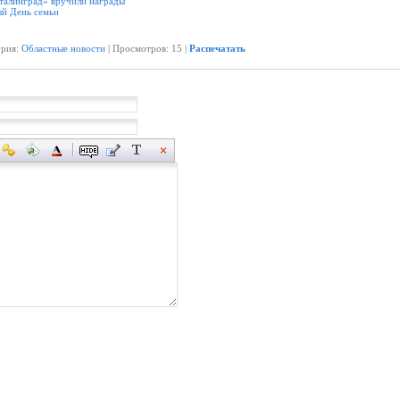
талинград» вручили награды
й День семьи
ория:
Областные новости
| Просмотров: 15 |
Распечатать