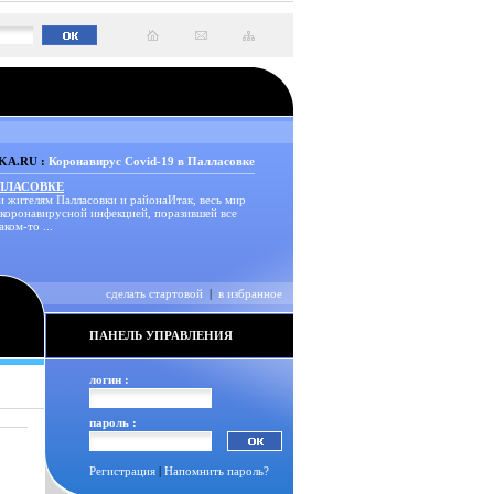
A.RU :
Коронавирус Covid-19 в Палласовке
АЛЛАСОВКЕ
и жителям Палласовки и районаИтак, весь мир
 коронавирусной инфекцией, поразившей все
аком-то ...
сделать стартовой
|
в избранное
ПАНЕЛЬ УПРАВЛЕНИЯ
логин :
пароль :
Регистрация
|
Напомнить пароль?