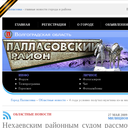
Палласовка
-
главные новости города и района
ГЛАВНАЯ
РЕГИСТРАЦИЯ
О ГОРОДЕ
ОБЪЯВЛЕНИ
ИНФО
ЛИЧНОЕ
Форум
Фотогалерея
Телепрограмма
Чат
Гороскоп
Фотоальбомы
Город Палласовка
»
Областные новости
» 4 года условно получил мужчина из-за ми
ОБЛАСТНЫЕ НОВОСТИ
27 МАЯ 2009
МИЛИЦИОНЕ
Нехаевским районным судом рассмо