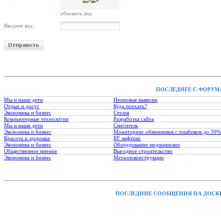
обновить код
Введите код:
ПОСЛЕДНЕЕ С ФОРУМ
Мы и наши дети
Неоновые вывески
Отдых и досуг
Куда поехать?
Экономика и бизнес
Стелла
Компьютерные технологии
Разработка сайта
Мы и наши дети
Смеситель
Экономика и бизнес
Мониторинг обменников с кэшбеком до 30%
Красота и здоровье
RF лифтинг
Экономика и бизнес
Оборудование медицинское
Общественное мнение
Выгодное строительство
Экономика и бизнес
Металлоконструкции
ПОСЛЕДНИЕ СООБЩЕНИЯ НА ДОСК