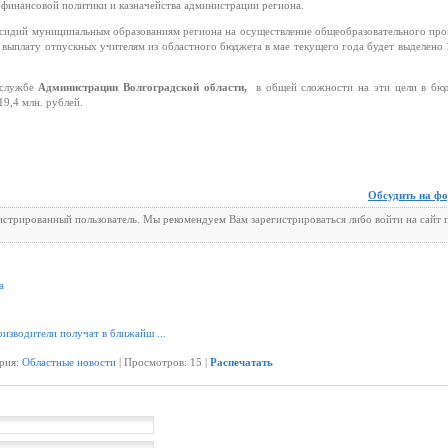
финансовой политики и казначейства администрации региона.
бсидий муниципальным образованиям региона на осуществление общеобразовательного про
а выплату отпускных учителям из областного бюджета в мае текущего года будет выделено 
-службе
Администрации Волгоградской области,
в общей сложности на эти цели в бю
19,4 млн. рублей.
Обсудить на ф
гистрированный пользователь. Мы рекомендуем Вам зарегистрироваться либо войти на сайт 
а
изводители получат в ближайш ...
ория:
Областные новости
| Просмотров: 15 |
Распечатать