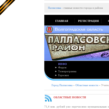
Палласовка
-
главные новости города и района
ГЛАВНАЯ
РЕГИСТРАЦИЯ
ИНФО
Форум
Телепрограмма
Гороскоп
Город Палласовка
»
Областные новости
» Учител
ОБЛАСТНЫЕ НОВОСТИ
71,4 млн. рублей уже перечислено муниципальным 