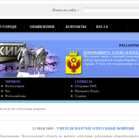
Поиск по сайту :
О ГОРОДЕ
ОБЪЯВЛЕНИЯ
КОНТАКТЫ
RSS 2.0
PALLASOWK
КОРОНАВИРУС COVID-19 В П
Что нужно знать о текущей пандеми
сейчас находится в стадии борьбы с
страны. У всех эта стадия разная: в к
ЛИЧНОЕ
СЕРВИСЫ
Фотогалерея
Отправка SMS
Чат
Интернет-Радио
Фотоальбомы
Сонник
я получат отпускные вовремя
15 МАЯ 2009 -
УЧИТЕЛЯ ПОЛУЧАТ ОТПУСКНЫЕ ВОВРЕМЯ
образованиям Волгоградской области на выплату отпускных работникам общеобразовате