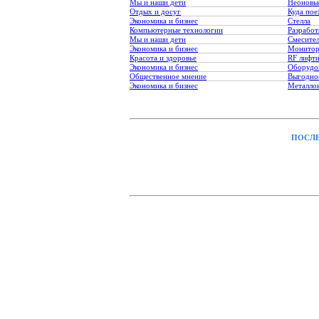
Мы и наши дети
Неоновы
Отдых и досуг
Куда пое
Экономика и бизнес
Стелла
Компьютерные технологии
Разработ
Мы и наши дети
Смесите
Экономика и бизнес
Монитор
Красота и здоровье
RF лифт
Экономика и бизнес
Оборудо
Общественное мнение
Выгодное
Экономика и бизнес
Металло
ПОСЛЕ