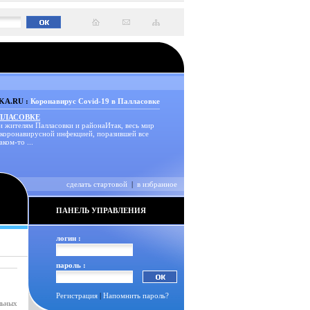
A.RU :
Коронавирус Covid-19 в Палласовке
АЛЛАСОВКЕ
и жителям Палласовки и районаИтак, весь мир
 коронавирусной инфекцией, поразившей все
аком-то ...
сделать стартовой
|
в избранное
ПАНЕЛЬ УПРАВЛЕНИЯ
логин :
пароль :
Регистрация
|
Напомнить пароль?
льных