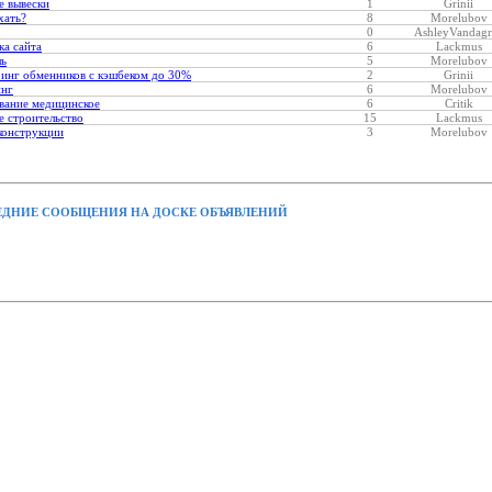
е вывески
1
Grinii
хать?
8
Morelubov
0
AshleyVandagr
ка сайта
6
Lackmus
ль
5
Morelubov
инг обменников с кэшбеком до 30%
2
Grinii
инг
6
Morelubov
вание медицинское
6
Critik
 строительство
15
Lackmus
конструкции
3
Morelubov
ДНИЕ СООБЩЕНИЯ НА ДОСКЕ ОБЪЯВЛЕНИЙ