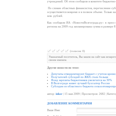
учреждений. Об этом сообщили в комитете бюджетно-
По словам областных финансистов, перечисление су
осуществляется вовремя и в полном объеме. Только н
млн. рублей.
Как сообщили ИА «НовостиВолгограда.ру» в пресс
региона на 2009 год запланирована сумма в размере 8
(голосов: 0)
Уважаемый посетитель, Вы зашли на сайт как незаре
своим именем.
Другие новости по теме:
Депутаты откорректируют бюджет с учетом кризис
Получателей субсидий по ЖКХ стало больше
Фонд зарплаты бюджетников увеличится на 30%
В Волгограде живет лучший бухгалтер России
Субсидии из областного бюджета сельхозтоваропро
автор:
inkor
| 15 мая 2009 | Просмотров: 2682 | Катег
ДОБАВЛЕНИЕ КОММЕНТАРИЯ
Ваше Имя: