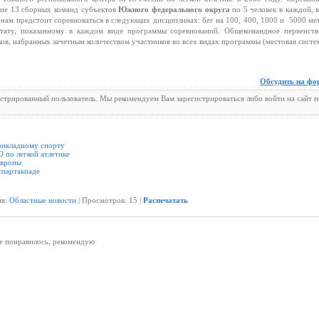
тие 13 сборных команд субъектов
Южного федерального округа
по 5 человек в каждой, 
енам предстоит соревноваться в следующих дисциплинах: бег на 100, 400, 1000 и 5000 ме
ьтату, показанному в каждом виде программы соревнований. Общекомандное первенств
в, набранных зачетным количеством участников во всех видах программы (местовая систе
Обсудить на фо
истрированный пользователь. Мы рекомендуем Вам зарегистрироваться либо войти на сайт 
рикладному спорту
 по легкой атлетике
Европы
спартакиаде
ия:
Областные новости
| Просмотров: 15 |
Распечатать
не понравилось, рекомендую