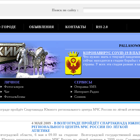
Поиск по сайту :
О ГОРОДЕ
ОБЪЯВЛЕНИЯ
КОНТАКТЫ
RSS 2.0
PALLASOWK
КОРОНАВИРУС COVID-19 В ПА
Что нужно знать о текущей пандемии
сейчас находится в стадии борьбы с
страны. У всех эта стадия разная: в ка
ЛИЧНОЕ
СЕРВИСЫ
Фотогалерея
Отправка SMS
Чат
Интернет-Радио
Фотоальбомы
Сонник
ограде пройдёт Спартакиада Южного регионального центра МЧС России по лёгкой атлетик
4 МАЯ 2009 -
В ВОЛГОГРАДЕ ПРОЙДЁТ СПАРТАКИАДА ЮЖН
РЕГИОНАЛЬНОГО ЦЕНТРА МЧС РОССИИ ПО ЛЁГКОЙ
АТЛЕТИКЕ
гоградской области, 6 мая в 09.00 на стадионе Волгоградской государственной акад
а Южного регионального центра МЧС России по лёгкой атлетике в 2009 году. Соревнов