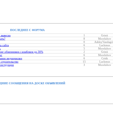
ПОСЛЕДНЕЕ С ФОРУМА
 вывески
1
Grinii
хать?
8
Morelubov
0
AshleyVandagri
а сайта
6
Lackmus
ь
5
Morelubov
нг обменников с кэшбеком до 30%
2
Grinii
нг
6
Morelubov
ание медицинское
6
Critik
 строительство
15
Lackmus
онструкции
3
Morelubov
ДНИЕ СООБЩЕНИЯ НА ДОСКЕ ОБЪЯВЛЕНИЙ