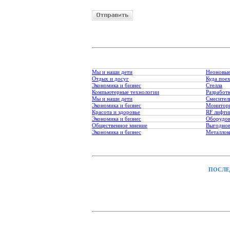
Мы и наши дети
Неоновые
Отдых и досуг
Куда пое
Экономика и бизнес
Стелла
Компьютерные технологии
Разработк
Мы и наши дети
Смесител
Экономика и бизнес
Монитори
Красота и здоровье
RF лифти
Экономика и бизнес
Оборудов
Общественное мнение
Выгодное
Экономика и бизнес
Металлок
ПОСЛЕ