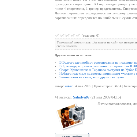
проводятся в один день. В Спартакиаде примут учас
числе 4 спортсмена, 1 тренер-представитель. Спортсм
Личное первенство определяется по лучшему резул
соревнованиях определяется по наибольшей сумме очко
(голосов: 0)
Уважаемый посетитель, Вы зашли на сайт как незарег
своим именем.
Другие новости по теме:
В Волгограде пройдут соревнования по пожарно-п
В Краснодаре прошли чемпионат и первенство ЮФО
Спорт: Кривошапка и Таранова выступят на Кубке 
Неблагополучные подростки принимают участие в 
Чемпионами не стали, но и других не хуже
автор:
inkor
| 4 мая 2009 | Просмотров: 3654 | Категор
#1 написал:
Saladyn97
(21 мая 2009 04:16)
Я этим воспользовался, м