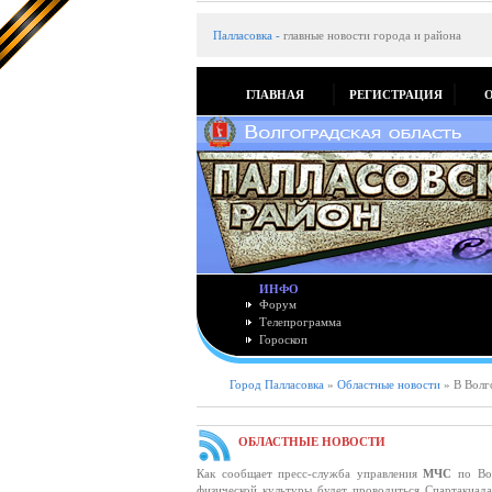
Палласовка
-
главные новости города и района
ГЛАВНАЯ
РЕГИСТРАЦИЯ
ИНФО
Форум
Телепрограмма
Гороскоп
Город Палласовка
»
Областные новости
» В Волг
ОБЛАСТНЫЕ НОВОСТИ
Как сообщает пресс-служба управления
МЧС
по Вол
физической культуры будет проводиться Спартакиад