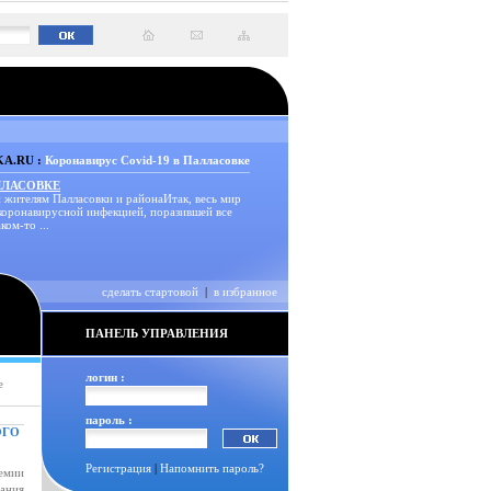
A.RU :
Коронавирус Covid-19 в Палласовке
ЛЛАСОВКЕ
 жителям Палласовки и районаИтак, весь мир
 коронавирусной инфекцией, поразившей все
ком-то ...
сделать стартовой
|
в избранное
ПАНЕЛЬ УПРАВЛЕНИЯ
логин :
е
пароль :
ОГО
Регистрация
|
Напомнить пароль?
емии
ания